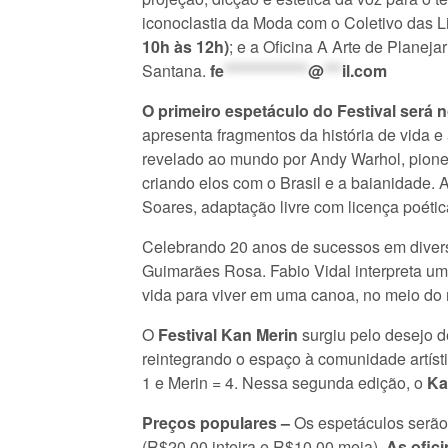
iconoclastia da Moda com o Coletivo das Lil
10h às 12h)
; e a Oficina A Arte de Planeja
Santana.
fe
**************
@
***
il.com
O primeiro espetáculo do Festival será no
apresenta fragmentos da história de vida e 
revelado ao mundo por Andy Warhol, pione
criando elos com o Brasil e a baianidade.
Soares, adaptação livre com licença poétic
Celebrando 20 anos de sucessos em diver
Guimarães Rosa. Fabio Vidal interpreta um 
vida para viver em uma canoa, no meio do 
O
Festival Kan Merin
surgiu pelo desejo de
reintegrando o espaço à comunidade artísti
1 e Merin = 4. Nessa segunda edição, o
Ka
Preços populares –
Os espetáculos serão 
(R$20,00 inteira e R$10,00 meia).
As ofici