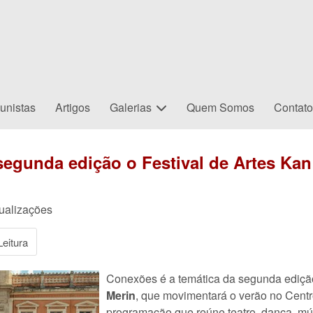
unistas
Artigos
Galerias
Quem Somos
Contat
segunda edição o Festival de Artes Kan
ualizações
eitura
Conexões é a temática da segunda ediç
Merin
, que movimentará o verão no Centr
programação que reúne teatro, dança, músi