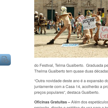
do Festival, Telma Gualberto. Graduada pe
Thelma Gualberto tem quase duas décadas d
“Outra novidade deste ano é a expansão do
juntamente com a Casa 14, acolherão a pro
preços populares”, destaca Gualberto.
Oficinas Gratuitas –
Além dos espetáculos,
projeção, dicção e estética da voz para o t