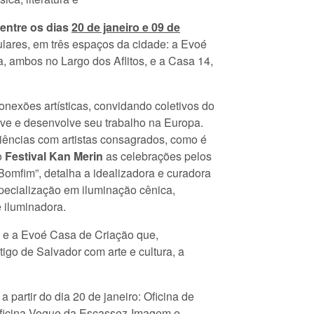
 entre os dias
20 de janeiro e 09 de
lares, em três espaços da cidade: a Evoé
 ambos no Largo dos Aflitos, e a Casa 14,
nexões artísticas, convidando coletivos do
vive e desenvolve seu trabalho na Europa.
iências com artistas consagrados, como é
o
Festival Kan Merin
as celebrações pelos
mfim”, detalha a idealizadora e curadora
pecialização em iluminação cênica,
 iluminadora.
a e a Evoé Casa de Criação que,
go de Salvador com arte e cultura, a
 partir do dia 20 de janeiro: Oficina de
Oficina Vogue da Escassez-Imagem e