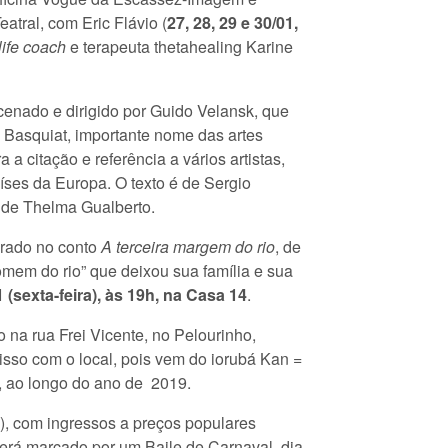
atral, com Eric Flávio (
27, 28, 29 e 30/01,
life coach
e terapeuta thetahealing Karine
enado e dirigido por Guido Velansk, que
el Basquiat, importante nome das artes
a a citação e referência a vários artistas,
ses da Europa. O texto é de Sergio
o de Thelma Gualberto.
irado no conto
A terceira margem do rio
, de
omem do rio” que deixou sua família e sua
 (sexta-feira), às 19h, na Casa 14
.
o na rua Frei Vicente, no Pelourinho,
isso com o local, pois vem do iorubá Kan =
, ao longo do ano de 2019.
), com ingressos a preços populares
será marcado por um Baile de Carnaval, dia