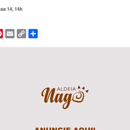
sa 14, 14h
n
er
hreads
Pinterest
Email
Copy
Share
Link