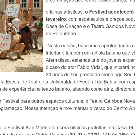
oficinas artísticas,
o Festival acontecerá
fevereiro
, com espetáculos a preços popu
Casa de Criação e o Teatro Gamboa Nova,
no Pelourinho.
“Nesta edição, buscamos aprofundar as co
interior e também um artista baiano que 
Além disso, estamos unindo jovens exper
o caso do ator Fábio Vidal, que iniciará n
20 anos do seu premiado monólogo Seu Bo
la Escola de Teatro da Universidade Federal da Bahia, com es
e experiência no teatro baiano, atuando como atriz, diretora e
 Festival para outros espaços culturais, o Teatro Gamboa Nov
gramação. Nossa intenção é movimentar o verão do Centro Anti
 o Festival Kan Merin oferecerá oficinas gratuitas, na Casa 14, a
eatro de rua, com Guido Velansk (
20, 21 e 22/01, 14h às 16h)
; 