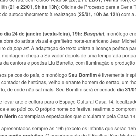
ith (
21 e 22/01, 9h às 13h)
; Oficina de Processo para a Cena Te
r: do autoconhecimento à realização (
25/01, 10h às 12h)
com a
 dia 24 de janeiro (sexta-feira), 19h:
Basquiat
, monólogo enc
a obra do artista visual e grafiteiro norte-americano Jean Mich
iro da
pop art
. A adaptação do texto utiliza a licença poética par
 A montagem chega a Salvador depois de uma temporada por paí
a da cantora e poetisa Liu Barretto, com iluminação e produçã
sos palcos do país, o monólogo
Seu Bomfim
é livremente insp
contador de histórias, velho e errante homem do sertão, um “h
rio, de onde não sai mais. Seu Bomfim
será encenado
dia 31/01
 levar arte e cultura para o Espaço Cultural Casa 14, localizad
ca e ao público. O próprio nome do festival reafirma o comprom
n Merin
contemplará espetáculos que circularam pela Casa 14
apresentados sempre às 19h (exceto os infantis que serão 15h
nas serão gratuitas
. O encerramento do II Festival Kan Merin 