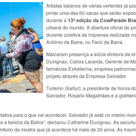
Artistas baianos de várias vertentes já p
pintar uma das 60 vacas que serão expos
durante a
13ª edição da
CowParade Bras
urbana do mundo. A abertura oficial do pr
durante coletiva de imprensa realizada n
Antônio da Barra, no Farol da Barra.
Marcaram presença a sócia-diretora da e
Duvignau; Carlos Lacerda, Gerente de Ma
farmácias Extrafarma, empresa patrocinad
projeto através da Empresa Salvador
Turismo (Saltur); a presidente de honra
Salvador, Rosário Magalhães e a grafiteira
tativa para o que vai acontecer. Salvador já está no roteiro m
e e a beleza da Bahia”, declarou Catherine Duvignau. As escult
bolo da mostra que já acontece há mais de 20 anos. As inscriçõ