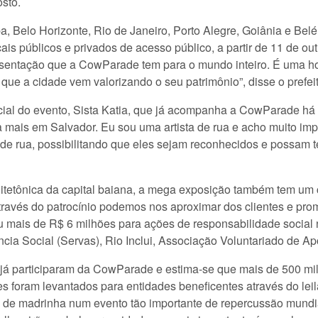
sto.
a, Belo Horizonte, Rio de Janeiro, Porto Alegre, Goiânia e Be
cais públicos e privados de acesso público, a partir de 11 de o
sentação que a CowParade tem para o mundo inteiro. É uma hon
ue a cidade vem valorizando o seu patrimônio”, disse o prefeit
ficial do evento, Sista Katia, que já acompanha a CowParade há
da mais em Salvador. Eu sou uma artista de rua e acho muito 
s de rua, possibilitando que eles sejam reconhecidos e possam 
quitetônica da capital baiana, a mega exposição também tem um
Através do patrocínio podemos nos aproximar dos clientes e pro
ou mais de R$ 6 milhões para ações de responsabilidade socia
ncia Social (Servas), Rio Inclui, Associação Voluntariado de Ap
s já participaram da CowParade e estima-se que mais de 500 m
es foram levantados para entidades beneficentes através do le
el de madrinha num evento tão importante de repercussão mundia