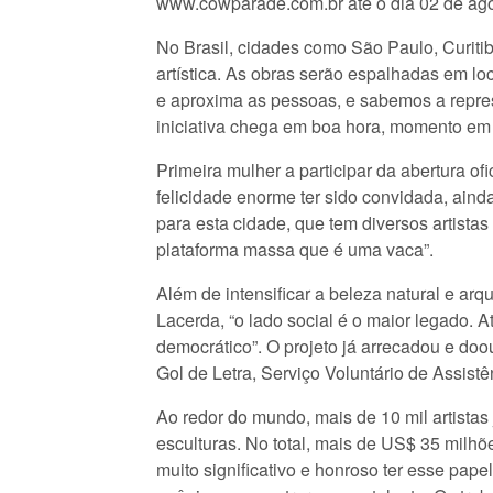
www.cowparade.com.br até o dia 02 de ago
No Brasil, cidades como São Paulo, Curitib
artística. As obras serão espalhadas em lo
e aproxima as pessoas, e sabemos a repre
iniciativa chega em boa hora, momento em q
Primeira mulher a participar da abertura o
felicidade enorme ter sido convidada, ain
para esta cidade, que tem diversos artista
plataforma massa que é uma vaca”.
Além de intensificar a beleza natural e ar
Lacerda, “o lado social é o maior legado. 
democrático”. O projeto já arrecadou e do
Gol de Letra, Serviço Voluntário de Assistê
Ao redor do mundo, mais de 10 mil artista
esculturas. No total, mais de US$ 35 milhõ
muito significativo e honroso ter esse pap