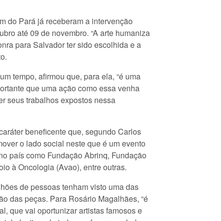
lém do Pará já receberam a intervenção
utubro até 09 de novembro. “A arte humaniza
ra para Salvador ter sido escolhida e a
o.
 um tempo, afirmou que, para ela, “é uma
importante que uma ação como essa venha
ter seus trabalhos expostos nessa
 caráter beneficente que, segundo Carlos
mover o lado social neste que é um evento
l no país como Fundação Abrinq, Fundação
oio à Oncologia (Avao), entre outras.
ilhões de pessoas tenham visto uma das
ilão das peças. Para Rosário Magalhães, “é
l, que vai oportunizar artistas famosos e