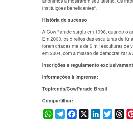
anônimos a mostrarem seu talento. Os traba
instituições beneficentes”.
História de sucesso
A CowParade surgiu em 1998, quando o arti
Em 2000, os direitos das esculturas de K
foram criadas mais de 5 mil esculturas de 
em 2004, com a missão de democratizar a ar
Inscrições e regulamento
exclusivament
Informações à imprensa:
Toptrends/CowParade Brasil
Compartilhar:
WhatsApp
Telegram
Facebook
X
LinkedI
Twitt
T