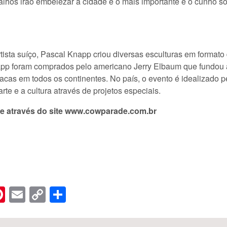
lhos irão embelezar a cidade e o mais importante é o cunho so
sta suíço, Pascal Knapp criou diversas esculturas em formato 
napp foram comprados pelo americano Jerry Elbaum que fundou
vacas em todos os continentes. No país, o evento é idealizado p
te e a cultura através de projetos especiais.
e através do site
www.cowparade.com.br
n
er
hreads
Pinterest
Email
Copy
Share
Link