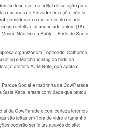
odem se inscrever no edital de seleção para
tas nas ruas de Salvador em ação inédita
il
, considerado o maior evento de arte
ocesso seletivo foi anunciada ontem (16),
o Museu Náutico da Bahia – Forte de Santo
mpresa organizadora Toptrends, Catherine
rketing e Merchandising da rede de
ora; o prefeito ACM Neto, que apoia o
 do Parque Social e madrinha da CowParade
 Sista Katia, artista convidada que pintou
undial da CowParade e com certeza teremos
uras são feitas em ?bra de vidro e tamanho
es poderão ser feitas através do site: