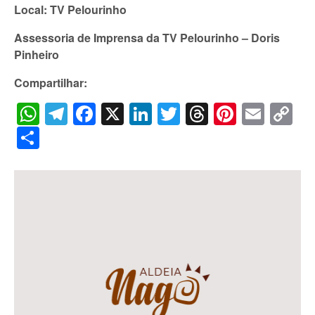
Local: TV Pelourinho
Assessoria de Imprensa da TV Pelourinho – Doris
Pinheiro
Compartilhar:
WhatsApp
Telegram
Facebook
X
LinkedIn
Twitter
Threads
Pintere
Emai
C
Li
Share