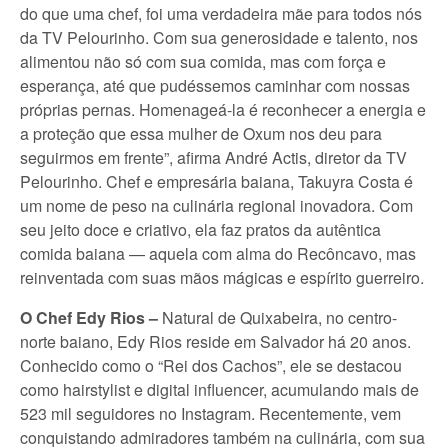
do que uma chef, foi uma verdadeira mãe para todos nós
da TV Pelourinho. Com sua generosidade e talento, nos
alimentou não só com sua comida, mas com força e
esperança, até que pudéssemos caminhar com nossas
próprias pernas. Homenageá-la é reconhecer a energia e
a proteção que essa mulher de Oxum nos deu para
seguirmos em frente”, afirma André Actis, diretor da TV
Pelourinho. Chef e empresária baiana, Takuyra Costa é
um nome de peso na culinária regional inovadora. Com
seu jeito doce e criativo, ela faz pratos da autêntica
comida baiana — aquela com alma do Recôncavo, mas
reinventada com suas mãos mágicas e espírito guerreiro.
O Chef Edy Rios –
Natural de Quixabeira, no centro-
norte baiano, Edy Rios reside em Salvador há 20 anos.
Conhecido como o “Rei dos Cachos”, ele se destacou
como hairstylist e digital influencer, acumulando mais de
523 mil seguidores no Instagram. Recentemente, vem
conquistando admiradores também na culinária, com sua