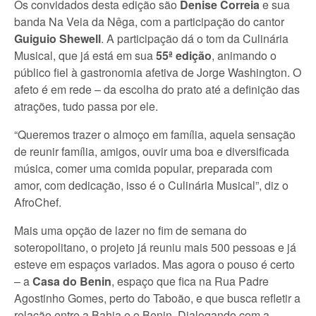
Os convidados desta edição são
Denise Correia
e sua
banda Na Veia da Nêga, com a participação do cantor
Guiguio Shewell
. A participação dá o tom da Culinária
Musical, que já está em sua
55ª edição
, animando o
público fiel à gastronomia afetiva de Jorge Washington. O
afeto é em rede – da escolha do prato até a definição das
atrações, tudo passa por ele.
“Queremos trazer o almoço em família, aquela sensação
de reunir família, amigos, ouvir uma boa e diversificada
música, comer uma comida popular, preparada com
amor, com dedicação, isso é o Culinária Musical”, diz o
AfroChef.
Mais uma opção de lazer no fim de semana do
soteropolitano, o projeto já reuniu mais 500 pessoas e já
esteve em espaços variados. Mas agora o pouso é certo
– a
Casa do Benin
, espaço que fica na Rua Padre
Agostinho Gomes, perto do Taboão, e que busca refletir a
relação entre a Bahia e o Benin. Dialogando com a