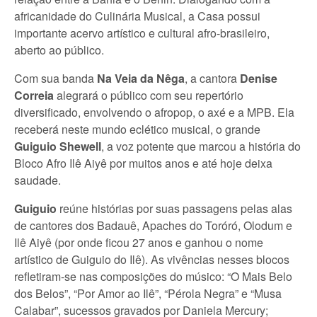
africanidade do Culinária Musical, a Casa possui
importante acervo artístico e cultural afro-brasileiro,
aberto ao público.
Com sua banda
Na Veia da Nêga
, a cantora
Denise
Correia
alegrará o público com seu repertório
diversificado, envolvendo o afropop, o axé e a MPB. Ela
receberá neste mundo eclético musical, o grande
Guiguio Shewell
, a voz potente que marcou a história do
Bloco Afro Ilê Aiyê por muitos anos e até hoje deixa
saudade.
Guiguio
reúne histórias por suas passagens pelas alas
de cantores dos Badauê, Apaches do Toróró, Olodum e
Ilê Aiyê (por onde ficou 27 anos e ganhou o nome
artístico de Guiguio do Ilê). As vivências nesses blocos
refletiram-se nas composições do músico: “O Mais Belo
dos Belos”, “Por Amor ao Ilê”, “Pérola Negra” e “Musa
Calabar”, sucessos gravados por Daniela Mercury;