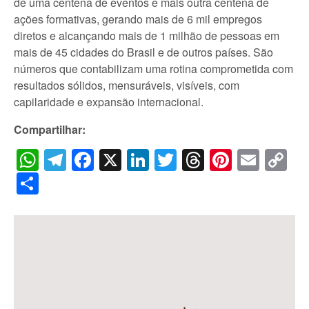
de uma centena de eventos e mais outra centena de
ações formativas, gerando mais de 6 mil empregos
diretos e alcançando mais de 1 milhão de pessoas em
mais de 45 cidades do Brasil e de outros países. São
números que contabilizam uma rotina comprometida com
resultados sólidos, mensuráveis, visíveis, com
capilaridade e expansão internacional.
Compartilhar:
WhatsApp
Telegram
Facebook
X
LinkedIn
Twitter
Threads
Pintere
Emai
C
Li
Share