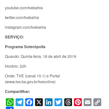
youtube.com/tvebahia
twitter.com/tvebahia
instagram.com/tvebahia
SERVIÇO:
Programa Soterópolis
Quando: Quinta-feira, 18 de abril de 2019
Horário: 22h
Onde: TVE (canal 10.1) e Portal
(www.tve.ba.gov.br/tveonline)
Compartilhar:
WhatsApp
Telegram
Facebook
X
LinkedIn
Twitter
Threads
Pintere
Emai
C