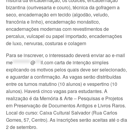
história da encadernação, os códices, encadernação
bizantina (ourivesaria e couro), técnica da gofragem a
seco, encadernação em tecido (algodão, veludo,
francônia e linho), encadernação monástico,
encadernações modernas com revestimentos de
percalux, vulcapel ou papel importado, encadernações
de luxo, nervuras, costuras e colagem
Para se inscrever, o interessado deverá enviar ao e-mail
me
**********
@
***
il.com
carta de intenção simples
explicando os motivos pelos quais deve ser selecionado,
e aguardar a confirmação. As vagas serão distribuídas
entre os turnos matutino (10 alunos) e vespertino (10
alunos). Haverá cinco vagas para estudantes. A
realização é da Memória & Arte – Pesquisas e Projetos
em Preservação de Documentos Antigos e Livros Raros.
Local do curso: Caixa Cultural Salvador (Rua Carlos
Gomes, 57, Centro). As inscrições serão aceitas até o dia
2 de setembro.