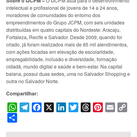
Sobre o IJCPM –
O IJCPM atua para o desenvolvimento
intelectual e profissional de jovens de 14 a 24 anos,
moradores de comunidades do entorno dos
empreendimentos do Grupo JCPM, com seis unidades
distribuídas em quatro capitais do Nordeste: Aracaju,
Fortaleza, Recife e Salvador. Desde 2009, quando foi
criado, já foram realizados mais de 85 mil atendimentos,
com ações focadas em elevação de escolaridade,
empregabilidade, inclusão e diversidade, formação
cidadã, mundo digital e saúde e bem-estar. Na capital
baiana, possui duas sedes, uma no Salvador Shopping e
outra no Salvador Norte.
Compartilhar:
WhatsApp
Telegram
Facebook
X
LinkedIn
Twitter
Threads
Pintere
Emai
C
Li
Share