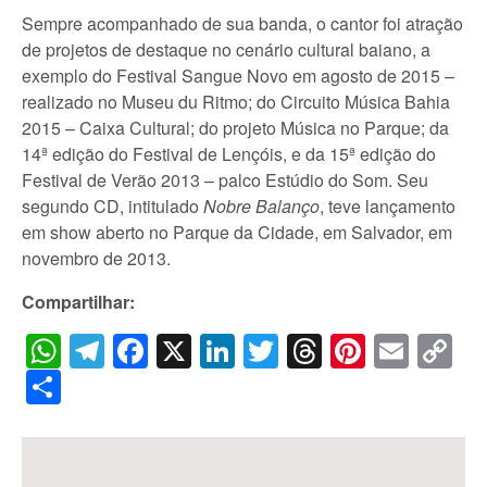
Sempre acompanhado de sua banda, o cantor foi atração
de projetos de destaque no cenário cultural baiano, a
exemplo do Festival Sangue Novo em agosto de 2015 –
realizado no Museu du Ritmo; do Circuito Música Bahia
2015 – Caixa Cultural; do projeto Música no Parque; da
14ª edição do Festival de Lençóis, e da 15ª edição do
Festival de Verão 2013 – palco Estúdio do Som. Seu
segundo CD, intitulado
Nobre Balanço
, teve lançamento
em show aberto no Parque da Cidade, em Salvador, em
novembro de 2013.
Compartilhar:
WhatsApp
Telegram
Facebook
X
LinkedIn
Twitter
Threads
Pintere
Emai
C
Li
Share