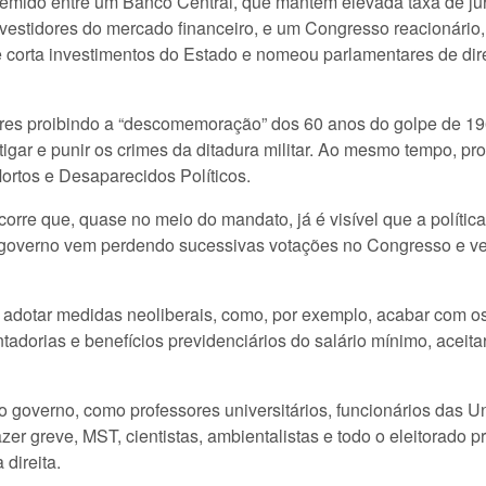
remido entre um Banco Central, que mantém elevada taxa de ju
vestidores do mercado financeiro, e um Congresso reacionário, 
ue corta investimentos do Estado e nomeou parlamentares de dire
ares proibindo a “descomemoração” dos 60 anos do golpe de 19
gar e punir os crimes da ditadura militar. Ao mesmo tempo, pro
ortos e Desaparecidos Políticos.
rre que, quase no meio do mandato, já é visível que a polític
 o governo vem perdendo sucessivas votações no Congresso e ve
a adotar medidas neoliberais, como, por exemplo, acabar com os
adorias e benefícios previdenciários do salário mínimo, aceita
do governo, como professores universitários, funcionários das U
zer greve, MST, cientistas, ambientalistas e todo o eleitorado
 direita.