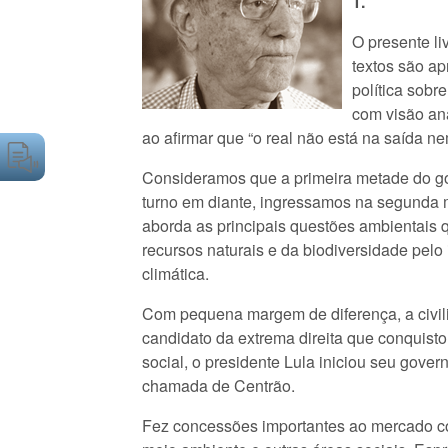
1.
O presente li
textos são ap
política sob
com visão ana
ao afirmar que “o real não está na saída n
Consideramos que a primeira metade do go
turno em diante, ingressamos na segunda me
aborda as principais questões ambientais 
recursos naturais e da biodiversidade pelo
climática.
Com pequena margem de diferença, a civili
candidato da extrema direita que conquist
social, o presidente Lula iniciou seu gove
chamada de Centrão.
Fez concessões importantes ao mercado com