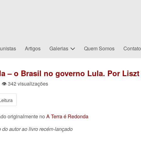
unistas
Artigos
Galerias
Quem Somos
Contat
 – o Brasil no governo Lula. Por Liszt 
| 👁 342 visualizações
eitura
ado originalmente no
A Terra é Redonda
 do autor ao livro recém-lançado