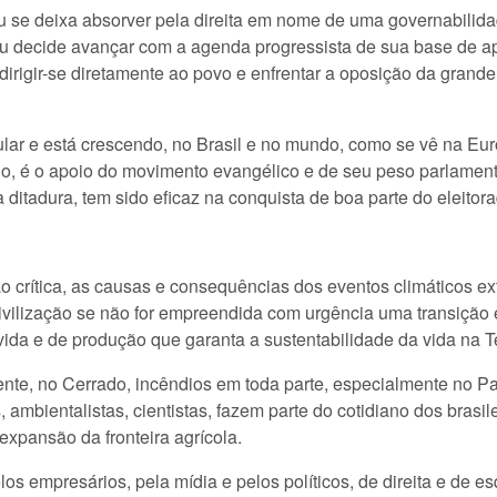
u se deixa absorver pela direita em nome de uma governabilid
u decide avançar com a agenda progressista de sua base de apoi
 dirigir-se diretamente ao povo e enfrentar a oposição da grand
pular e está crescendo, no Brasil e no mundo, como se vê na E
ado, é o apoio do movimento evangélico e de seu peso parlamen
a ditadura, tem sido eficaz na conquista de boa parte do eleitor
 crítica, as causas e consequências dos eventos climáticos e
vilização se não for empreendida com urgência uma transição
vida e de produção que garanta a sustentabilidade da vida na T
e, no Cerrado, incêndios em toda parte, especialmente no Pant
mbientalistas, cientistas, fazem parte do cotidiano dos brasil
xpansão da fronteira agrícola.
os empresários, pela mídia e pelos políticos, de direita e de e