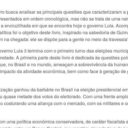
vro busca analisar as principais questões que caracterizaram a
resentados em ordem cronológica, mas não se trata de uma narr
re a encruzilhada em que se encontra hoje o governo Lula. Ac
lítica foi o objetivo deste livro, inspirado na sabedoria de G
em na chegada: ele se dispõe para a gente no meio da travessia”
verno Lula 3 termina com o primeiro turno das eleições munic
tade. A primeira parte deste livro é dedicada às questões polí
que, no Brasil e no mundo, ameaçam a sobrevivência da humani
 impacto da atividade econômica, bem como face à geração de g
zação ganhou da barbárie no Brasil na eleição presidencial em
ou quase metade dos votos do eleitorado. Com uma frente ampla
rno costurando uma aliança com o mercado, com os militares e c
 uma política econômica conservadora, de caráter fiscalista 