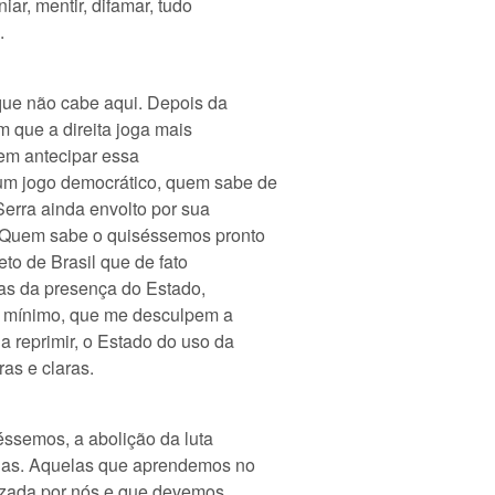
iar, mentir, difamar, tudo
.
 que não cabe aqui. Depois da
m que a direita joga mais
sem antecipar essa
um jogo democrático, quem sabe de
erra ainda envolto por sua
. Quem sabe o quiséssemos pronto
to de Brasil que de fato
rras da presença do Estado,
is mínimo, que me desculpem a
a reprimir, o Estado do uso da
as e claras.
séssemos, a abolição da luta
igas. Aquelas que aprendemos no
rezada por nós e que devemos