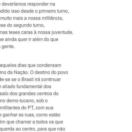
ue deveríamos responder na
do isso desde o primeiro turno,
muito mais a nossa militância,
ese do segundo turno,
as teses caras à nossa juventude,
ue ainda quer ir além do que
 gente.
o aqueles dias que condensam
ino da Nação. O destino do povo
-se se o Brasil irá continuar
m aliado fundamental dos
ssalo dos grandes centros do
erno demo-tucano, sob o
militantes do PT, com sua
e ganhar as ruas, como estão
têm que chamar a todos os que
querda ao centro, para que não