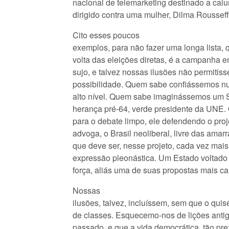
nacional de telemarketing destinado a calun
dirigido contra uma mulher, Dilma Rousseff
Cito esses poucos
exemplos, para não fazer uma longa lista,
volta das eleições diretas, é a campanha e
sujo, e talvez nossas ilusões não permitis
possibilidade. Quem sabe confiássemos n
alto nível. Quem sabe imaginássemos um S
herança pré-64, verde presidente da UNE
para o debate limpo, ele defendendo o proje
advoga, o Brasil neoliberal, livre das ama
que deve ser, nesse projeto, cada vez ma
expressão pleonástica. Um Estado voltado 
força, aliás uma de suas propostas mais car
Nossas
ilusões, talvez, incluíssem, sem que o qui
de classes. Esquecemo-nos de lições ant
passado, e que a vida democrática, tão p