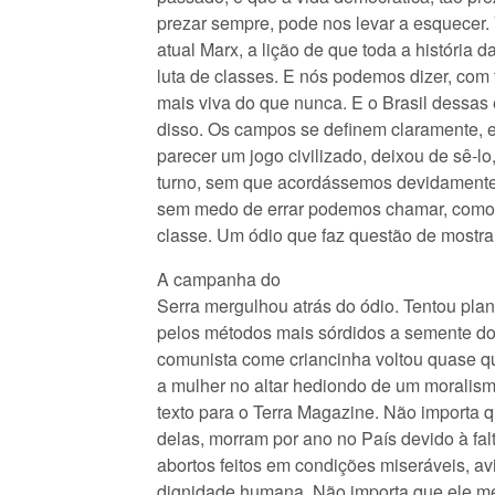
prezar sempre, pode nos levar a esquecer.
atual Marx, a lição de que toda a história 
luta de classes. E nós podemos dizer, com 
mais viva do que nunca. E o Brasil dessas
disso. Os campos se definem claramente, e
parecer um jogo civilizado, deixou de sê-lo
turno, sem que acordássemos devidamente
sem medo de errar podemos chamar, como 
classe. Um ódio que faz questão de mostrar
A campanha do
Serra mergulhou atrás do ódio. Tentou plan
pelos métodos mais sórdidos a semente do
comunista come criancinha voltou quase que
a mulher no altar hediondo de um moralis
texto para o Terra Magazine. Não importa q
delas, morram por ano no País devido à fal
abortos feitos em condições miseráveis, avi
dignidade humana. Não importa que ele m