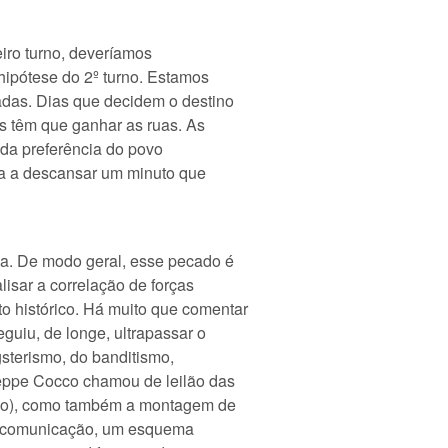
iro turno, deveríamos
hipótese do 2º turno. Estamos
das. Dias que decidem o destino
es têm que ganhar as ruas. As
da preferência do povo
iza a descansar um minuto que
ia. De modo geral, esse pecado é
isar a correlação de forças
 histórico. Há muito que comentar
uiu, de longe, ultrapassar o
gsterismo, do banditismo,
eppe Cocco chamou de leilão das
smo), como também a montagem de
e comunicação, um esquema