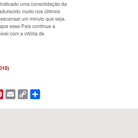
m indicado uma consolidação da
adurecido muito nos últimos
 descansar um minuto que seja.
a que esse País continue a
sível com a vitória de
010)
n
er
hreads
Pinterest
Email
Copy
Share
Link