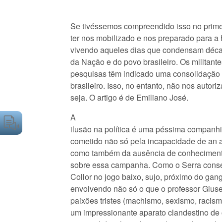
Se tivéssemos compreendido isso no prime
ter nos mobilizado e nos preparado para a 
vivendo aqueles dias que condensam déca
da Nação e do povo brasileiro. Os militant
pesquisas têm indicado uma consolidação 
brasileiro. Isso, no entanto, não nos autor
seja. O artigo é de Emiliano José.
A
ilusão na política é uma péssima companh
cometido não só pela incapacidade de an al
como também da ausência de conhecimento
sobre essa campanha. Como o Serra conseg
Collor no jogo baixo, sujo, próximo do gan
envolvendo não só o que o professor Gius
paixões tristes (machismo, sexismo, raci
um impressionante aparato clandestino d