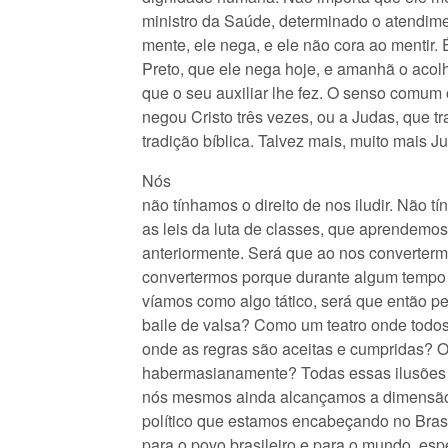
ministro da Saúde, determinado o atendime
mente, ele nega, e ele não cora ao mentir.
Preto, que ele nega hoje, e amanhã o aco
que o seu auxiliar lhe fez. O senso comum
negou Cristo três vezes, ou a Judas, que tr
tradição bíblica. Talvez mais, muito mais J
Nós
não tínhamos o direito de nos iludir. Não tí
as leis da luta de classes, que aprendemos
anteriormente. Será que ao nos converterm
convertermos porque durante algum tempo 
víamos como algo tático, será que então 
baile de valsa? Como um teatro onde tod
onde as regras são aceitas e cumpridas? O
habermasianamente? Todas essas ilusões s
nós mesmos ainda alcançamos a dimensão, 
político que estamos encabeçando no Brasi
para o povo brasileiro e para o mundo, es