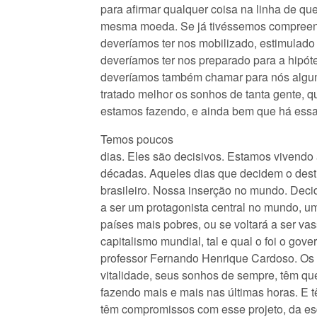
para afirmar qualquer coisa na linha de q
mesma moeda. Se já tivéssemos compreendi
deveríamos ter nos mobilizado, estimulado 
deveríamos ter nos preparado para a hipót
deveríamos também chamar para nós algum
tratado melhor os sonhos de tanta gente, q
estamos fazendo, e ainda bem que há essa
Temos poucos
dias. Eles são decisivos. Estamos vivend
décadas. Aqueles dias que decidem o dest
brasileiro. Nossa inserção no mundo. Decide
a ser um protagonista central no mundo, u
países mais pobres, ou se voltará a ser va
capitalismo mundial, tal e qual o foi o gov
professor Fernando Henrique Cardoso. Os 
vitalidade, seus sonhos de sempre, têm qu
fazendo mais e mais nas últimas horas. E 
têm compromissos com esse projeto, da es