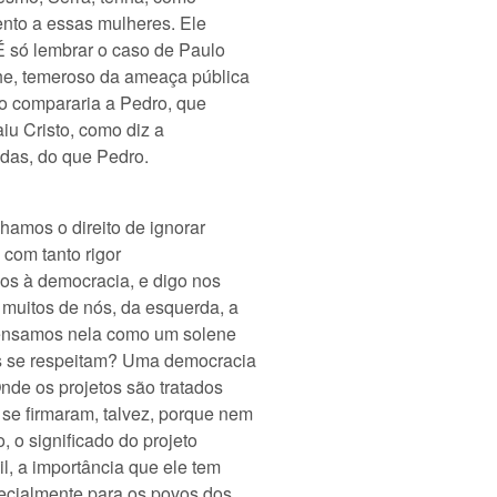
nto a essas mulheres. Ele
 É só lembrar o caso de Paulo
lhe, temeroso da ameaça pública
 o compararia a Pedro, que
aiu Cristo, como diz a
udas, do que Pedro.
nhamos o direito de ignorar
 com tanto rigor
os à democracia, e digo nos
muitos de nós, da esquerda, a
pensamos nela como um solene
os se respeitam? Uma democracia
nde os projetos são tratados
e firmaram, talvez, porque nem
o significado do projeto
l, a importância que ele tem
pecialmente para os povos dos