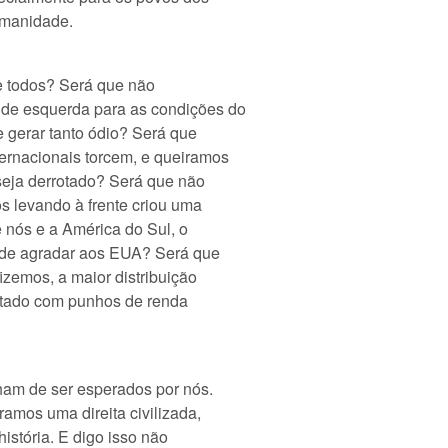
umanidade.
e todos? Será que não
de esquerda para as condições do
e gerar tanto ódio? Será que
ernacionais torcem, e queiramos
 seja derrotado? Será que não
s levando à frente criou uma
 nós e a América do Sul, o
pode agradar aos EUA? Será que
izemos, a maior distribuição
tratado com punhos de renda
nham de ser esperados por nós.
amos uma direita civilizada,
história. E digo isso não