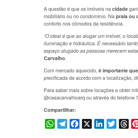
A questão é que os imóveis na
cidade
ganh
mobiliário ou no condomínio. Na
praia ou
conforto nos cômodos da residência.
“O ideal é que ao alugar um imóvel, o locat
iluminação e hidráulica. É necessário tamb
espaço alugado as pessoas merecem estar c
Carvalho
.
Com mercado aquecido,
é importante que
precificada de acordo com a localização, d
Para saber mais sobre locações e obter inf
@casacarvalhoarq ou através do telefone 
Compartilhar:
WhatsApp
Telegram
Facebook
X
LinkedI
Twitt
T