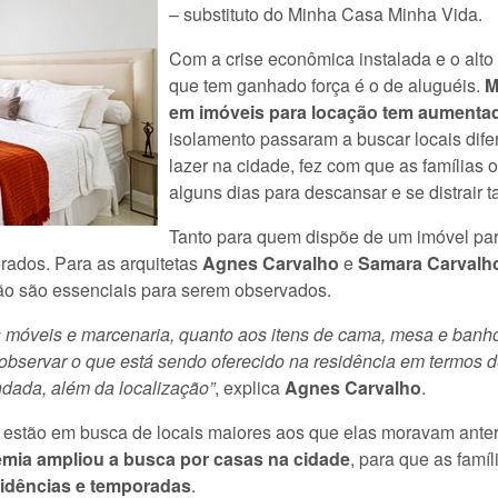
– substituto do Minha Casa Minha Vida.
Com a crise econômica instalada e o alto
que tem ganhado força é o de aluguéis.
M
em imóveis para locação tem aumenta
isolamento passaram a buscar locais dife
lazer na cidade, fez com que as famílias
alguns dias para descansar e se distrai
Tanto para quem dispõe de um imóvel par
rados. Para as arquitetas
Agnes Carvalho
e
Samara Carvalh
ação são essenciais para serem observados.
os móveis e marcenaria, quanto aos itens de cama, mesa e banho
observar o que está sendo oferecido na residência em termos d
dada, além da localização”
, explica
Agnes Carvalho
.
as estão em busca de locais maiores aos que elas moravam ante
emia ampliou a busca por casas na cidade
, para que as famí
esidências e temporadas
.