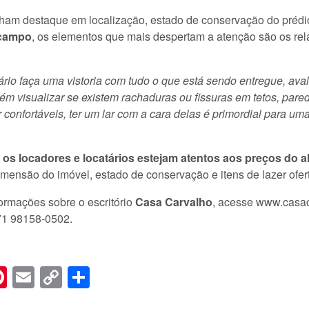
am destaque em localização, estado de conservação do prédio 
 campo
, os elementos que mais despertam a atenção são os re
ário faça uma vistoria com tudo o que está sendo entregue, avali
ém visualizar se existem rachaduras ou fissuras em tetos, pare
onfortáveis, ter um lar com a cara delas é primordial para uma
 os locadores e locatários estejam atentos aos preços do a
imensão do imóvel, estado de conservação e itens de lazer ofer
ormações sobre o escritório
Casa Carvalho
, acesse www.casa
71 98158-0502.
n
er
hreads
Pinterest
Email
Copy
Share
Link