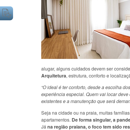
alugar, alguns cuidados devem ser conside
Arquitetura
, estrutura, conforto e localiz
“O ideal é ter conforto, desde a escolha d
experiência especial. Quem vai locar deve 
existentes e a manutenção que será deman
Seja na cidade ou na praia, muitas famíli
apartamentos.
De forma singular, a pand
Já
na região praiana, o foco tem sido r