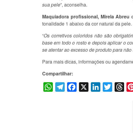
sua pele
”, aconselha.
Maquiadora profissional, Mirela Abreu
e
tonalidade 1 abaixo da cor natural da pele.
“
Os corretivos coloridos não são obrigató
base em todo o rosto e depois aplicar o co
se atentar ao excesso de produto para nã
Para mais dicas, informações ou agendam
Compartilhar:
WhatsApp
Telegram
Facebook
X
LinkedI
Twitt
T