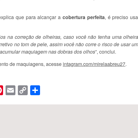
xplica que para alcançar a
cobertura perfeita
, é preciso usa
rios na correção de olheiras, caso você não tenha uma olheir
rretivo no tom de pele, assim você não corre o risco de usar 
o acumular maquiagem nas dobras dos olhos
”, conclui.
ento de maquiagens, acesse
intagram.com/mirelaabreu27
.
n
er
hreads
Pinterest
Email
Copy
Share
Link