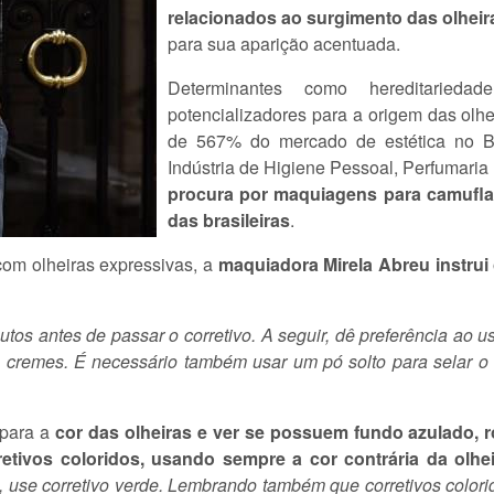
relacionados ao surgimento das olheir
para sua aparição acentuada.
Determinantes como hereditaried
potencializadores para a origem das olhe
de 567% do mercado de estética no Br
Indústria de Higiene Pessoal, Perfumari
procura por maquiagens para camuflar
das brasileiras
.
com olheiras expressivas, a
maquiadora Mirela Abreu instrui
tos antes de passar o corretivo. A seguir, dê preferência ao uso
 cremes. É necessário também usar um pó solto para selar o c
 para a
cor das olheiras e ver se possuem fundo azulado,
retivos coloridos, usando sempre a cor contrária da olhe
, use corretivo verde. Lembrando também que corretivos colorid