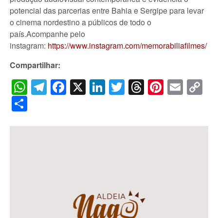
potencial das parcerias entre Bahia e Sergipe para levar
o cinema nordestino a públicos de todo o
país.Acompanhe pelo
instagram:
https://www.instagram.com/memorabiliafilmes/
Compartilhar:
WhatsApp
Telegram
Facebook
X
LinkedIn
Twitter
Threads
Pintere
Emai
C
Li
Share