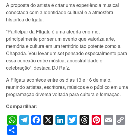
A proposta do artista é criar uma experiência musical
conectada com a identidade cultural e a atmosfera
histórica de Igatu.
“Participar da Fligatu é uma alegria enorme,
principalmente por ser um evento que valoriza arte,
memória e cultura em um território tão potente como a
Chapada. Vou levar um set pensado especialmente para
essa conexão entre música, ancestralidade e
celebração”, destaca DJ Raíz.
A Fligatu acontece entre os dias 13 e 16 de maio,
reunindo artistas, escritores, músicos e o público em uma
programação diversa voltada para cultura e formação.
Compartilhar:
WhatsApp
Telegram
Facebook
X
LinkedIn
Twitter
Threads
Pintere
Emai
C
Li
Share