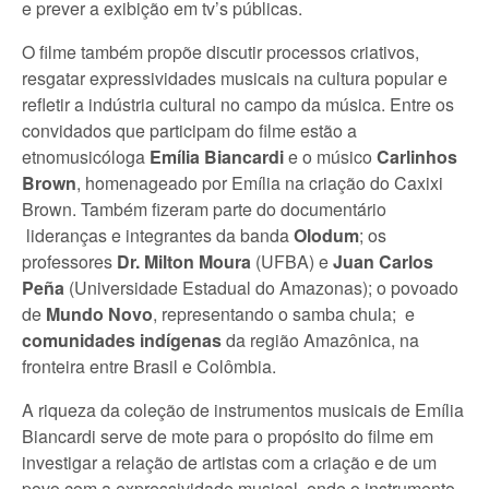
e prever a exibição em tv’s públicas.
O filme também propõe discutir processos criativos,
resgatar expressividades musicais na cultura popular e
refletir a indústria cultural no campo da música. Entre os
convidados que participam do filme estão a
etnomusicóloga
Emília Biancardi
e o músico
Carlinhos
Brown
, homenageado por Emília na criação do Caxixi
Brown. Também fizeram parte do documentário
lideranças e integrantes da banda
Olodum
; os
professores
Dr. Milton Moura
(UFBA) e
Juan Carlos
Peña
(Universidade Estadual do Amazonas); o povoado
de
Mundo Novo
, representando o samba chula; e
comunidades indígenas
da região Amazônica, na
fronteira entre Brasil e Colômbia.
A riqueza da coleção de instrumentos musicais de Emília
Biancardi serve de mote para o propósito do filme em
investigar a relação de artistas com a criação e de um
povo com a expressividade musical, onde o instrumento