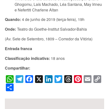
Ghogomu, Laís Machado, Léa Santana, May Irineu
e Nefertiti Charlene Altan
Quando:
4 de junho de 2019 (terça-feira), 19h
Onde:
Teatro do Goethe-Institut Salvador-Bahia
(Av. Sete de Setembro, 1809 – Corredor da Vitória)
Entrada franca
Classificação indicativa:
18 anos
Compartilhar:
WhatsApp
Telegram
Facebook
X
LinkedIn
Twitter
Threads
Pintere
Emai
C
Li
Share