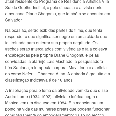
atual residente do Programa de Residência Artística Vila
Sul do Goethe-Institut, e pela cineasta e ativista norte-
americana Diane Ghogomu, que também se encontra em
Salvador.
Na ocasião, serão exibidas partes do filme, que tenta
responder o que significa ser negro em uma cidade que
foi treinada para enterrar sua própria negritude. Os
trechos serão intercalados com vivências e fala coletiva
encabeçadas pela própria Diane Ghogomu e pelas
convidadas: a àlárìnjó Laís Machado, a pesquisadora
Léa Santana, a terapeuta corporal May Irineu e a artista
do corpo Nefertiti Charlene Altan. A entrada é gratuita e a
classificação indicativa é de 18 anos.
A inspiração para o tema da atividade vem do que disse
Audre Lorde (1934-1992), ativista e teórica negra e
lésbica, em um discurso em 1984. Ela mencionou um
ponto na vida das mulheres pretas que poderia funcionar
como ferramenta do empoderamento: o uso do erótico