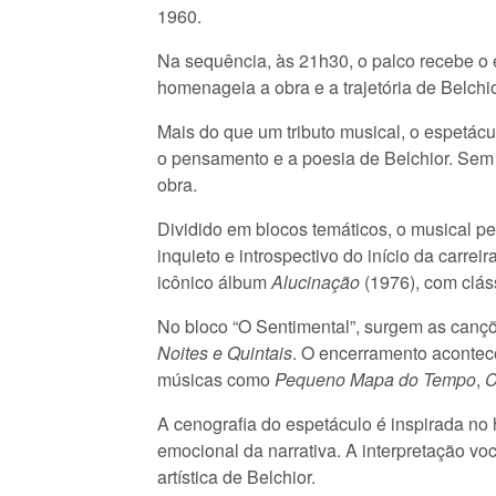
1960.
Na sequência, às 21h30, o palco recebe o 
homenageia a obra e a trajetória de Belchi
Mais do que um tributo musical, o espetácu
o pensamento e a poesia de Belchior. Sem c
obra.
Dividido em blocos temáticos, o musical per
inquieto e introspectivo do início da carre
icônico álbum
Alucinação
(1976), com clá
No bloco “O Sentimental”, surgem as cançõ
Noites e Quintais
. O encerramento acontec
músicas como
Pequeno Mapa do Tempo
,
C
A cenografia do espetáculo é inspirada no
emocional da narrativa. A interpretação vo
artística de Belchior.