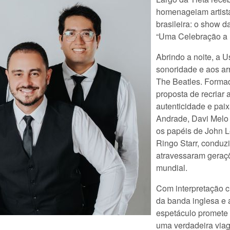
homenageiam artist
brasileira: o show d
“Uma Celebração a B
Abrindo a noite, a Us
sonoridade e aos arr
The Beatles. Forma
proposta de recriar
autenticidade e paix
Andrade, Davi Melo
os papéis de John 
Ringo Starr, conduz
atravessaram geraçõ
mundial.
Com interpretação cu
da banda inglesa e 
espetáculo promete 
uma verdadeira via