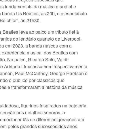
as fundamentais da música mundial e
a banda Us Beatles, às 20h, e o espetáculo
elchior”, às 21h30.
 Beatles leva ao palco um tributo fiel à
anjos do lendário quarteto de Liverpool,
da em 2023, a banda nasceu com a
 a experiência musical dos Beatles com
ão. No palco, Ricardo Sato, Valdir
 e Adriano Lima assumem respectivamente
Lennon, Paul McCartney, George Harrison e
indo o público por clássicos que
es e transformaram a história da música
idadosa, figurinos inspirados na trajetória
atenção aos detalhes sonoros, o
emocionar fãs de diferentes gerações em
gem pelos grandes sucessos dos anos