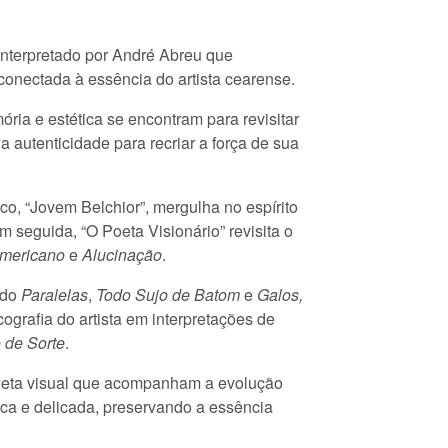
interpretado por André Abreu que
 conectada à essência do artista cearense.
ria e estética se encontram para revisitar
 autenticidade para recriar a força de sua
oco, “Jovem Belchior”, mergulha no espírito
Em seguida, “O Poeta Visionário” revisita o
mericano
e
Alucinação
.
ndo
Paralelas
,
Todo Sujo de Batom
e
Galos,
rafia do artista em interpretações de
o de Sorte
.
aleta visual que acompanham a evolução
ica e delicada, preservando a essência