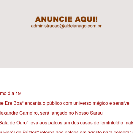
imo dia 19
 que Era Boa” encanta o público com universo mágico e sensível
 Alexandre Carneiro, será lançado no Nosso Sarau
 Bala de Ouro” leva aos palcos um dos casos de feminicídio mai
 Herói de Búzios” retorna aos palcos em agosto para celebrar