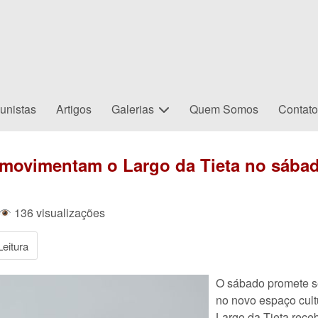
unistas
Artigos
Galerias
Quem Somos
Contat
 movimentam o Largo da Tieta no sábad
136 visualizações
eitura
O sábado promete s
no novo espaço cult
Largo da Tieta rece