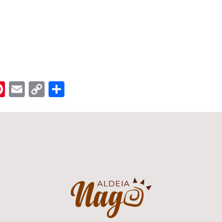
n
er
hreads
Pinterest
Email
Copy
Share
Link