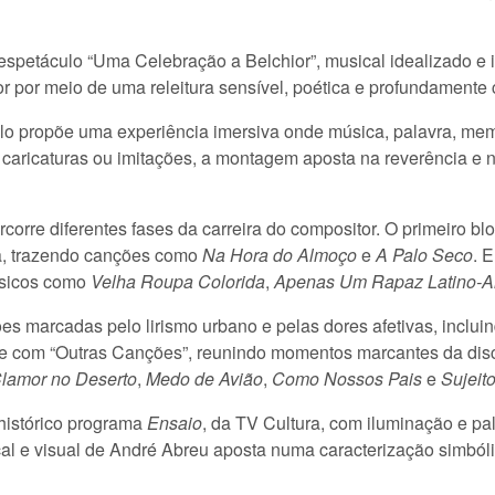
espetáculo “Uma Celebração a Belchior”, musical idealizado e 
or por meio de uma releitura sensível, poética e profundamente
lo propõe uma experiência imersiva onde música, palavra, memó
aricaturas ou imitações, a montagem aposta na reverência e na
corre diferentes fases da carreira do compositor. O primeiro bl
ira, trazendo canções como
Na Hora do Almoço
e
A Palo Seco
. 
ssicos como
Velha Roupa Colorida
,
Apenas Um Rapaz Latino-A
es marcadas pelo lirismo urbano e pelas dores afetivas, inclui
e com “Outras Canções”, reunindo momentos marcantes da discog
lamor no Deserto
,
Medo de Avião
,
Como Nossos Pais
e
Sujeit
 histórico programa
Ensaio
, da TV Cultura, com iluminação e p
cal e visual de André Abreu aposta numa caracterização simból