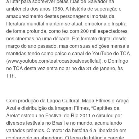
a lutar para sobreviver pelas ruas de Salvador na
ambiência dos anos 1950. A história de superação e
amadurecimento destes personagens imortais da
literatura mundial mantém-se atual, emociona e inspira
de forma profunda, como fez com 200 mil espectadores
nos cinemas há uma década. Em formato digital desde
março do ano passado, mas com suas edições mensais
mantidas tendo como palco o canal de YouTube do TCA
(www.youtube.com/teatrocastroalvesoficial), o Domingo
no TCA desta vez entra no ar no dia 31 de janeiro, às
11h.
Com produção da Lagoa Cultural, Maga Filmes e Araçá
Azul e distribuição da Imagem Filmes, “Capitães da
Areia” estreou no Festival do Rio 2011 e circulou por
diversos festivais no Brasil e no mundo, acumulando
variados prêmios. O motor da história é a liberdade em
contraponto ao abandono. O tema da infância carente,