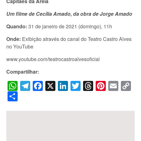
Capitães da Areia
Um filme de Cecília Amado, da obra de Jorge Amado
Quando:
31 de janeiro de 2021 (domingo), 11h
Onde:
Exibição através do canal do Teatro Castro Alves
no YouTube
www.youtube.com/teatrocastroalvesoficial
Compartilhar:
WhatsApp
Telegram
Facebook
X
LinkedIn
Twitter
Threads
Pintere
Emai
C
Li
Share