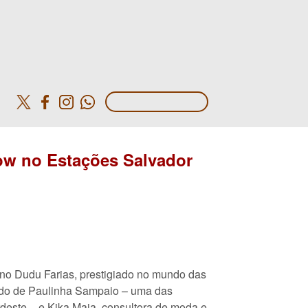
o
how no Estações Salvador
iano Dudu Farias, prestigiado no mundo das
lado de Paulinha Sampaio – uma das
deste – e Kika Maia, consultora de moda e