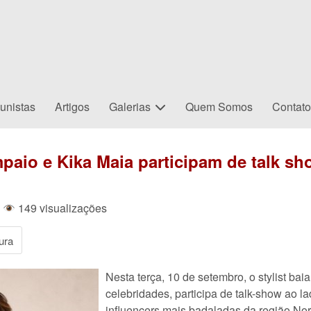
unistas
Artigos
Galerias
Quem Somos
Contat
paio e Kika Maia participam de talk s
|
149 visualizações
ura
Nesta terça, 10 de setembro, o stylist ba
celebridades, participa de talk-show ao 
influencers mais badaladas da região Nor