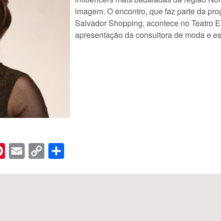
imagem. O encontro, que faz parte da pr
Salvador Shopping, acontece no Teatro Ev
apresentação da consultora de moda e es
n
er
hreads
Pinterest
Email
Copy
Share
Link