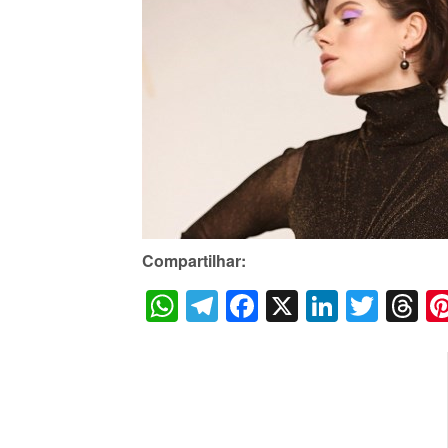
Compartilhar:
WhatsApp
Telegram
Facebook
X
LinkedI
Twitt
T