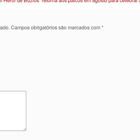
 Herói de Búzios” retorna aos palcos em agosto para celebrar
cado.
Campos obrigatórios são marcados com
*