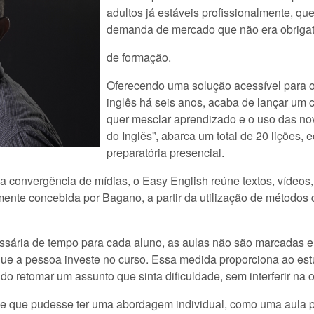
adultos já estáveis profissionalmente, q
demanda de mercado que não era obrigat
de formação.
Oferecendo uma solução acessível para o
inglês há seis anos, acaba de lançar um 
quer mesclar aprendizado e o uso das no
do Inglês”, abarca um total de 20 lições
preparatória presencial.
convergência de mídias, o Easy English reúne textos, vídeos, m
lmente concebida por Bagano, a partir da utilização de métod
sária de tempo para cada aluno, as aulas não são marcadas em 
que a pessoa investe no curso. Essa medida proporciona ao est
ndo retomar um assunto que sinta dificuldade, sem interferir na
ne que pudesse ter uma abordagem individual, como uma aula pa