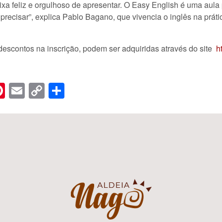
xa feliz e orgulhoso de apresentar. O Easy English é uma aula
 precisar”, explica Pablo Bagano, que vivencia o inglês na prát
descontos na inscrição, podem ser adquiridas através do site
h
n
er
hreads
Pinterest
Email
Copy
Share
Link