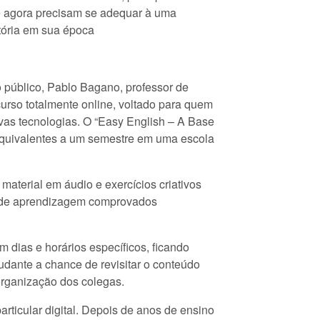
ue agora precisam se adequar à uma
ória em sua época
 público, Pablo Bagano, professor de
curso totalmente online, voltado para quem
vas tecnologias. O “Easy English – A Base
, equivalentes a um semestre em uma escola
aterial em áudio e exercícios criativos
os de aprendizagem comprovados
dias e horários específicos, ficando
udante a chance de revisitar o conteúdo
 organização dos colegas.
rticular digital. Depois de anos de ensino