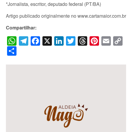
*Jornalista, escritor, deputado federal (PT/BA)
Artigo publicado originalmente no www.cartamaior.com.br
Compartilhar:
WhatsApp
Telegram
Facebook
X
LinkedIn
Twitter
Threads
Pintere
Emai
C
Li
Share