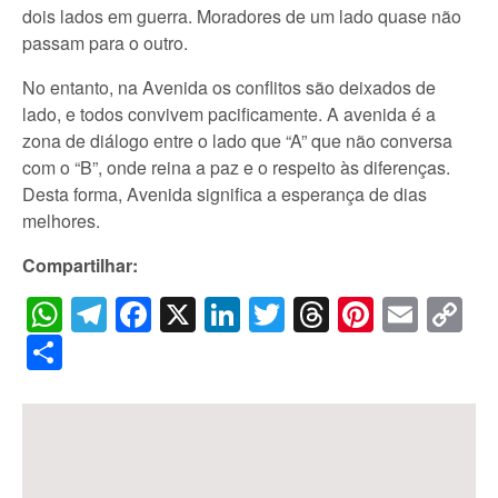
dois lados em guerra. Moradores de um lado quase não
passam para o outro.
No entanto, na Avenida os conflitos são deixados de
lado, e todos convivem pacificamente. A avenida é a
zona de diálogo entre o lado que “A” que não conversa
com o “B”, onde reina a paz e o respeito às diferenças.
Desta forma, Avenida significa a esperança de dias
melhores.
Compartilhar:
WhatsApp
Telegram
Facebook
X
LinkedIn
Twitter
Threads
Pintere
Emai
C
Li
Share