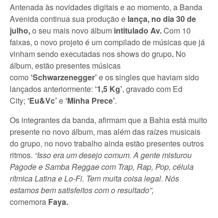
Antenada às novidades digitais e ao momento, a Banda
Avenida continua sua produção e
lança, no dia 30 de
julho,
o seu mais novo álbum
intitulado Av.
Com 10
faixas, o novo projeto é um compilado de músicas que já
vinham sendo executadas nos shows do grupo
.
No
álbum, estão presentes músicas
como
‘Schwarzenegger’
e os singles que haviam sido
lançados anteriormente:
‘1,5 Kg’
, gravado com Ed
City;
‘Eu&Vc’
e
‘Minha Prece’
.
Os integrantes da banda, afirmam que a Bahia está muito
presente no novo álbum, mas além das raízes musicais
do grupo, no novo trabalho ainda estão presentes outros
ritmos.
“Isso era um desejo comum. A gente misturou
Pagode e Samba Reggae com Trap, Rap, Pop, célula
rítmica Latina e Lo-Fi. Tem muita coisa legal. Nós
estamos bem satisfeitos com o resultado”,
comemora
Faya.