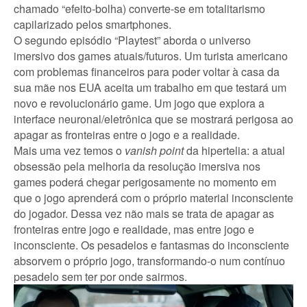
chamado “efeito-bolha) converte-se em totalitarismo
capilarizado pelos smartphones.
O segundo episódio “Playtest” aborda o universo
imersivo dos games atuais/futuros. Um turista americano
com problemas financeiros para poder voltar à casa da
sua mãe nos EUA aceita um trabalho em que testará um
novo e revolucionário game. Um jogo que explora a
interface neuronal/eletrônica que se mostrará perigosa ao
apagar as fronteiras entre o jogo e a realidade.
Mais uma vez temos o
vanish point
da hipertelia: a atual
obsessão pela melhoria da resolução imersiva nos
games poderá chegar perigosamente no momento em
que o jogo aprenderá com o próprio material inconsciente
do jogador. Dessa vez não mais se trata de apagar as
fronteiras entre jogo e realidade, mas entre jogo e
inconsciente. Os pesadelos e fantasmas do inconsciente
absorvem o próprio jogo, transformando-o num contínuo
pesadelo sem ter por onde sairmos.