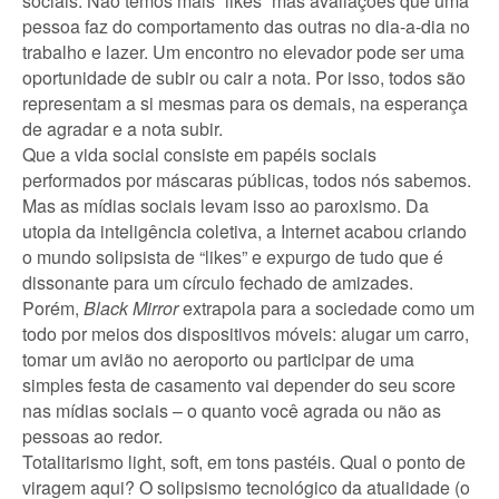
sociais. Não temos mais “likes” mas avaliações que uma
pessoa faz do comportamento das outras no dia-a-dia no
trabalho e lazer. Um encontro no elevador pode ser uma
oportunidade de subir ou cair a nota. Por isso, todos são
representam a si mesmas para os demais, na esperança
de agradar e a nota subir.
Que a vida social consiste em papéis sociais
performados por máscaras públicas, todos nós sabemos.
Mas as mídias sociais levam isso ao paroxismo. Da
utopia da inteligência coletiva, a Internet acabou criando
o mundo solipsista de “likes” e expurgo de tudo que é
dissonante para um círculo fechado de amizades.
Porém,
Black Mirror
extrapola para a sociedade como um
todo por meios dos dispositivos móveis: alugar um carro,
tomar um avião no aeroporto ou participar de uma
simples festa de casamento vai depender do seu score
nas mídias sociais – o quanto você agrada ou não as
pessoas ao redor.
Totalitarismo light, soft, em tons pastéis. Qual o ponto de
viragem aqui? O solipsismo tecnológico da atualidade (o