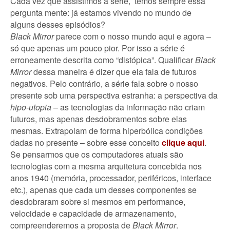
Cada vez que assistimos à série, temos sempre essa
pergunta mente: já estamos vivendo no mundo de
alguns desses episódios?
Black Mirror
parece com o nosso mundo aqui e agora –
só que apenas um pouco pior. Por isso a série é
erroneamente descrita como “distópica”. Qualificar
Black
Mirror
dessa maneira é dizer que ela fala de futuros
negativos. Pelo contrário, a série fala sobre o nosso
presente sob uma perspectiva estranha: a perspectiva da
hipo-utopia
– as tecnologias da informação não criam
futuros, mas apenas desdobramentos sobre elas
mesmas. Extrapolam de forma hiperbólica condições
dadas no presente – sobre esse conceito
clique aqui
.
Se pensarmos que os computadores atuais são
tecnologias com a mesma arquitetura concebida nos
anos 1940 (memória, processador, periféricos, interface
etc.), apenas que cada um desses componentes se
desdobraram sobre si mesmos em performance,
velocidade e capacidade de armazenamento,
compreenderemos a proposta de
Black Mirror
.