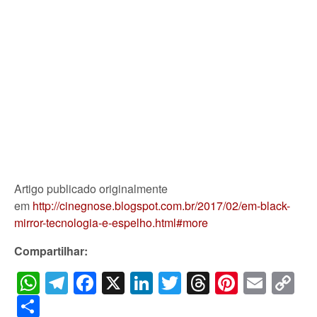
Artigo publicado originalmente
em
http://cinegnose.blogspot.com.br/2017/02/em-black-
mirror-tecnologia-e-espelho.html#more
Compartilhar:
WhatsApp
Telegram
Facebook
X
LinkedIn
Twitter
Threads
Pintere
Emai
C
Li
Share