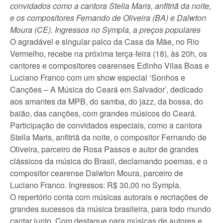
convidados como a cantora Stella Maris, anfitriã da noite,
e os compositores Fernando de Oliveira (BA) e Dalwton
Moura (CE). Ingressos no Sympla, a preços populares
O agradável e singular palco da Casa da Mãe, no Rio
Vermelho, recebe na próxima terça-feira (18), às 20h, os
cantores e compositores cearenses Edinho Vilas Boas e
Luciano Franco com um show especial ‘Sonhos e
Canções – A Música do Ceará em Salvador’, dedicado
aos amantes da MPB, do samba, do jazz, da bossa, do
baião, das canções, com grandes músicos do Ceará.
Participação de convidados especiais, como a cantora
Stella Maris, anfitriã da noite, o compositor Fernando de
Oliveira, parceiro de Rosa Passos e autor de grandes
clássicos da música do Brasil, declamando poemas, e o
compositor cearense Dalwton Moura, parceiro de
Luciano Franco. Ingressos: R$ 30,00 no Sympla.
O repertório conta com músicas autorais e recriações de
grandes sucessos da música brasileira, para todo mundo
cantar junto. Com destaque para músicas de autores e