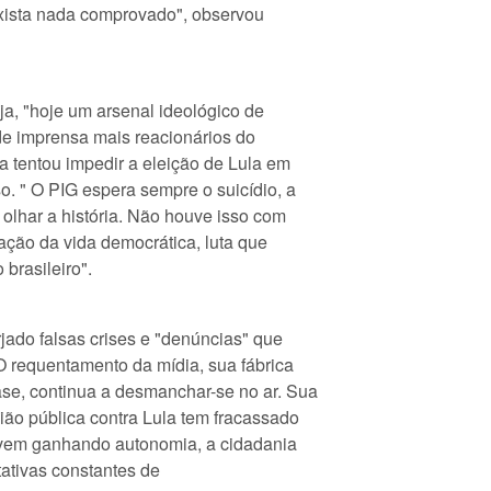
xista nada comprovado", observou
eja, "hoje um arsenal ideológico de
 de imprensa mais reacionários do
a tentou impedir a eleição de Lula em
. " O PIG espera sempre o suicídio, a
 olhar a história. Não houve isso com
mação da vida democrática, luta que
brasileiro".
jado falsas crises e "denúncias" que
O requentamento da mídia, sua fábrica
se, continua a desmanchar-se no ar. Sua
ião pública contra Lula tem fracassado
l vem ganhando autonomia, a cidadania
tativas constantes de