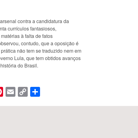
arsenal contra a candidatura da
nta currículos fantasiosos,
matérias à falta de fatos
observou, contudo, que a oposição é
l prática não tem se traduzido nem em
overno Lula, que tem obtidos avanços
istória do Brasil.
n
er
hreads
Pinterest
Email
Copy
Share
Link