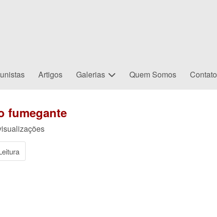
unistas
Artigos
Galerias
Quem Somos
Contat
ão fumegante
isualizações
eitura