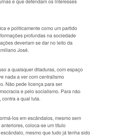
 urnas e que defendam os interesses
ica e politicamente como um partido
nsformações profundas na sociedade
rmações deveriam se dar no leito da
Emiliano José.
sso a quaisquer ditaduras, com espaço
ve nada a ver com centralismo
do. Não pede licença para ser
democracia e pelo socialismo. Para não
 contra a qual luta.
sformá-los em escândalos, mesmo sem
anteriores, coloca-se um título
escândalo, mesmo que tudo já tenha sido