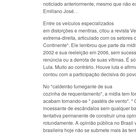
noticiado anteriormente, mesmo que não e
Emiliano José. .
Entre os veículos especializados
em distorções e mentiras, citou a revista V
extrema-direita, articulado com os setores
Continente". Ele lembrou que parte da mídi
2002 e sua reeleição em 2006, sem sucesso
renúncia ou a derrota de suas vítimas. É só
Lula. Muito ao contrário. Houve luta e afir
contou com a participação decisiva do povo 
No "caldeirão fumegante de sua
cozinha de requentamento", a mídia tem for
acabam tornando-se " pastéis de vento". " 
incessante de escândalos sem qualquer ba
tentativa permanente de construir uma opin
rotundamente. A opinião pública no Brasi
brasileira hoje não se submete mais às ten