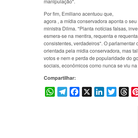
manipulação".
Por fim, Emiliano acentuou que,
agora , a mídia conservadora aponta o seu 
ministra Dilma. "Planta notícias falsas, inve
esmera-se na mentira, requenta e requenta 
consistentes, verdadeiros". O parlamentar 
orientada pela midia conservadora, mas ta
votos e nem e perda de popularidade do g
sociais, econômicos como nunca se viu na h
Compartilhar:
WhatsApp
Telegram
Facebook
X
LinkedI
Twitt
T