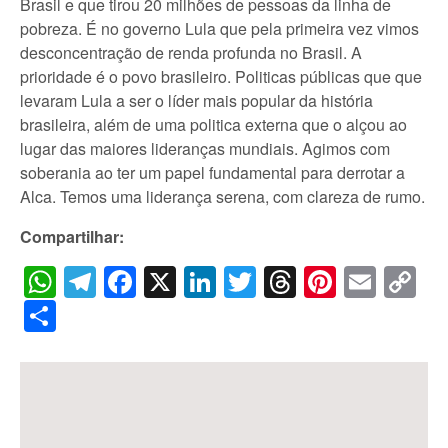
Brasil e que tirou 20 milhões de pessoas da linha de
pobreza. É no governo Lula que pela primeira vez vimos
desconcentração de renda profunda no Brasil. A
prioridade é o povo brasileiro. Politicas públicas que que
levaram Lula a ser o líder mais popular da história
brasileira, além de uma politica externa que o alçou ao
lugar das maiores lideranças mundiais. Agimos com
soberania ao ter um papel fundamental para derrotar a
Alca. Temos uma liderança serena, com clareza de rumo.
Compartilhar:
WhatsApp
Telegram
Facebook
X
LinkedIn
Twitter
Threads
Pintere
Emai
C
Li
Share