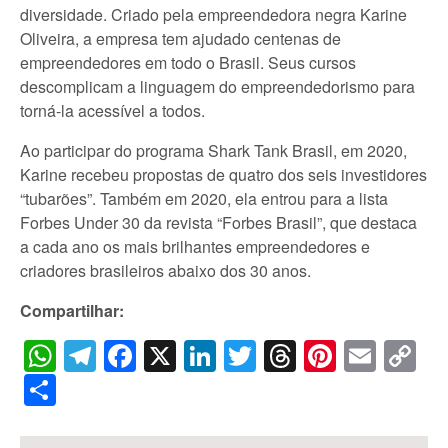
diversidade. Criado pela empreendedora negra Karine
Oliveira, a empresa tem ajudado centenas de
empreendedores em todo o Brasil. Seus cursos
descomplicam a linguagem do empreendedorismo para
torná-la acessível a todos.
Ao participar do programa Shark Tank Brasil, em 2020,
Karine recebeu propostas de quatro dos seis investidores
“tubarões”. Também em 2020, ela entrou para a lista
Forbes Under 30 da revista “Forbes Brasil”, que destaca
a cada ano os mais brilhantes empreendedores e
criadores brasileiros abaixo dos 30 anos.
Compartilhar:
WhatsApp
Telegram
Facebook
X
LinkedIn
Twitter
Threads
Pintere
Emai
C
Li
Share