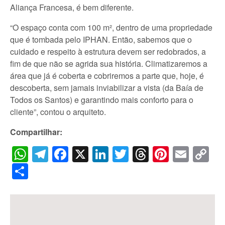
Aliança Francesa, é bem diferente.
“O espaço conta com 100 m², dentro de uma propriedade
que é tombada pelo IPHAN. Então, sabemos que o
cuidado e respeito à estrutura devem ser redobrados, a
fim de que não se agrida sua história. Climatizaremos a
área que já é coberta e cobriremos a parte que, hoje, é
descoberta, sem jamais inviabilizar a vista (da Baía de
Todos os Santos) e garantindo mais conforto para o
cliente”, contou o arquiteto.
Compartilhar:
WhatsApp
Telegram
Facebook
X
LinkedIn
Twitter
Threads
Pintere
Emai
C
Li
Share