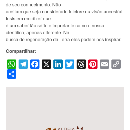
de seu conhecimento. Não
aceitam que seja considerado folclore ou visão ancestral.
Insistem em dizer que
é um saber tão sério e importante como o nosso
científico, apenas diferente. Na
busca de regeneração da Terra eles podem nos inspirar.
Compartilhar:
WhatsApp
Telegram
Facebook
X
LinkedIn
Twitter
Threads
Pintere
Emai
C
Li
Share