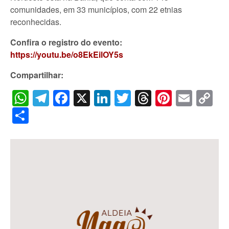
comunidades, em 33 municípios, com 22 etnias
reconhecidas.
Confira o registro do evento:
https://youtu.be/o8EkEilOY5s
Compartilhar:
WhatsApp
Telegram
Facebook
X
LinkedIn
Twitter
Threads
Pintere
Emai
C
Li
Share