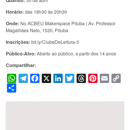
Quando:
30 de abril
Horário:
das 18h30 às 20h30
Onde:
No ACBEU Makerspace Pituba | Av. Professor
Magalhães Neto, 1520, Pituba
Inscrições:
bit.ly/ClubeDeLeitura-3
Público-Alvo:
Aberto ao público, a partir dos 14 anos
Compartilhar:
WhatsApp
Telegram
Facebook
X
LinkedIn
Twitter
Threads
Pintere
Emai
C
Li
Share