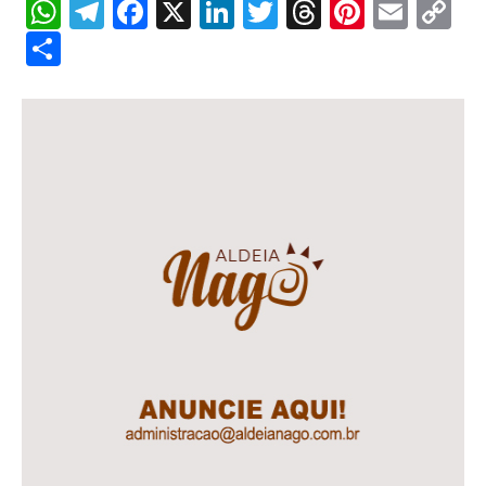
WhatsApp
Telegram
Facebook
X
LinkedIn
Twitter
Threads
Pintere
Emai
C
Li
Share