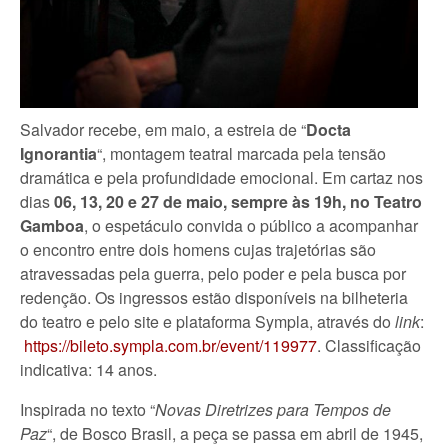
Salvador recebe, em maio, a estreia de “
Docta
Ignorantia
“, montagem teatral marcada pela tensão
dramática e pela profundidade emocional. Em cartaz nos
dias
06, 13, 20 e 27 de maio, sempre às 19h, no Teatro
Gamboa
, o espetáculo convida o público a acompanhar
o encontro entre dois homens cujas trajetórias são
atravessadas pela guerra, pelo poder e pela busca por
redenção. Os ingressos estão disponíveis na bilheteria
do teatro e pelo site e plataforma Sympla, através do
link
:
https://bileto.sympla.com.br/event/119977
. Classificação
indicativa: 14 anos.
Inspirada no texto “
Novas Diretrizes para Tempos de
Paz
“, de Bosco Brasil, a peça se passa em abril de 1945,