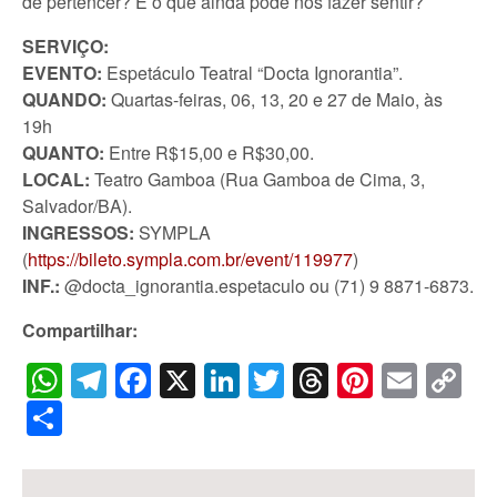
de pertencer? E o que ainda pode nos fazer sentir?
SERVIÇO:
EVENTO:
Espetáculo Teatral “Docta Ignorantia”.
QUANDO:
Quartas-feiras, 06, 13, 20 e 27 de Maio, às
19h
QUANTO:
Entre R$15,00 e R$30,00.
LOCAL:
Teatro Gamboa (Rua Gamboa de Cima, 3,
Salvador/BA).
INGRESSOS:
SYMPLA
(
https://bileto.sympla.com.br/event/119977
)
INF.:
@docta_ignorantia.espetaculo ou (71) 9 8871-6873.
Compartilhar:
WhatsApp
Telegram
Facebook
X
LinkedIn
Twitter
Threads
Pintere
Emai
C
Li
Share