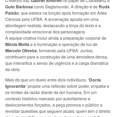
O elenco traz
Gabriel Amorim
no papel de Clausewitz e
Guto Barbosa
como Segismundo. A direção é de
Rudá
Paixão
, que estreia na função após formação em Artes
Cênicas pela UFBA. A encenação aposta em uma
abordagem realista, destacando a força do texto e a
complexidade emocional dos personagens.
A equipe criativa inclui ainda a preparação corporal de
Mônia Motta
e a iluminação e operação de luz de
Marcelo Oliveira
, formando pela UFBA. Juntos,
contribuem para a construção de uma atmosfera densa,
que intensifica o senso de urgência e a carga dramática
da obra.
Mais do que um duelo entre dois indivíduos, “
Docta
Ignorantia
” propõe uma reflexão sobre poder, empatia e
os limites da razão diante da dor humana. Em um
contexto histórico marcado por autoritarismo e
deslocamentos forçados, a peça provoca o público a
revisitar questões que seguem atuais: quem tem o direito