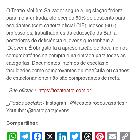
O Teatro Molière Salvador segue a legislação federal
para meia-entrada, oferecendo 50% de desconto para
estudantes (com carteira oficial CIE), idosos (60+),
professores, trabalhadores da educação da Bahia,
portadores de deficiência e jovens que tenham a
IDJovem. É obrigatória a apresentação de documentos
comprobatórios na compra e na entrada para todas as
categorias. Documentos internos de escolas e
faculdades como comprovantes de matrícula ou cartões
de estacionamento não são comprovantes de meia.
_
Site oficial
: /
https://tecateatro.com.br
_
Redes sociais
: / Instagram: @tecateatroeoutrasartes /
Youtube: @teatroparajovens
Compartilhar:
WhatsApp
Telegram
Facebook
X
LinkedIn
Twitter
Threads
Pintere
Emai
C