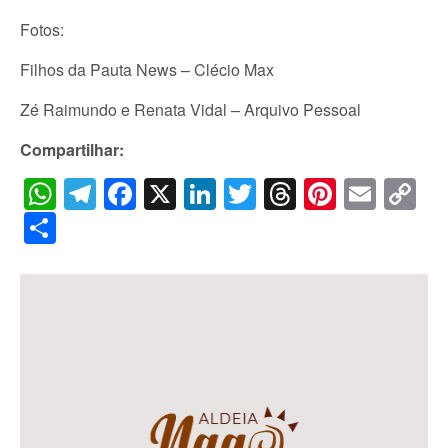
Fotos:
Filhos da Pauta News – Clécio Max
Zé Raimundo e Renata Vidal – Arquivo Pessoal
Compartilhar:
WhatsApp
Telegram
Facebook
X
LinkedIn
Twitter
Threads
Pintere
Emai
C
Li
Share