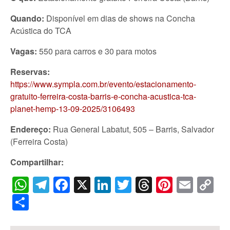
Quando:
Disponível em dias de shows na Concha
Acústica do TCA
Vagas:
550 para carros e 30 para motos
Reservas:
https://www.sympla.com.br/evento/estacionamento-
gratuito-ferreira-costa-barris-e-concha-acustica-tca-
planet-hemp-13-09-2025/3106493
Endereço:
Rua General Labatut, 505 – Barris, Salvador
(Ferreira Costa)
Compartilhar:
WhatsApp
Telegram
Facebook
X
LinkedIn
Twitter
Threads
Pintere
Emai
C
Li
Share