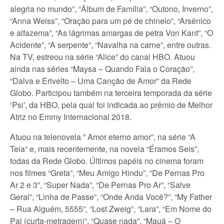
alegria no mundo”, “Álbum de Família”, “Outono, Inverno”,
“Anna Weiss”, “Oração para um pé de chinelo”, “Arsênico
e alfazema”, “As lágrimas amargas de petra Von Kant”, “O
Acidente”, “A serpente”, “Navalha na carne”, entre outras.
Na TV, estreou na série “Alice” do canal HBO. Atuou
ainda nas séries “Maysa – Quando Fala o Coração”,
“Dalva e Erivelto – Uma Canção de Amor” da Rede
Globo. Participou também na terceira temporada da série
‘Psi’, da HBO, pela qual foi indicada ao prêmio de Melhor
Atriz no Emmy Internacional 2018.
Atuou na telenovela ” Amor eterno amor”, na série “A
Teia” e, mais recentemente, na novela “Éramos Seis”,
todas da Rede Globo. Últimos papéis no cinema foram
nos filmes “Greta”, “Meu Amigo Hindu”, “De Pernas Pro
Ar 2 e 3”, “Super Nada”, “De Pernas Pro Ar”, “Salve
Geral”, “Linha de Passe”, “Onde Anda Você?”, “My Father
– Rua Alguém, 5555”, “Lost Zweig”, “Lara”, “Em Nome do
Pai (curta-metragem)”, “Quase nada”, “Mauá – O