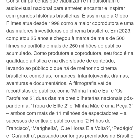
Construir parcerias que viabilizam e impulsionam o
audiovisual nacional para entreter, encantar e inspirar
com grandes histórias brasileiras. É assim que a Globo
Filmes atua desde 1998 como a maior coprodutora e uma
das maiores investidoras do cinema brasileiro. Em 2023,
completou 25 anos e chegou à marca de mais de 500
filmes no portfólio e mais de 260 milhões de público
acumulado. Como produtora e coprodutora, seu foco é na
qualidade artística e na diversidade de conteúdo,
levando ao público o que há de melhor no cinema
brasileiro: comédias, romances, infantojuvenis, dramas,
aventuras e documentários. A filmografia vai de
recordistas de público, como ‘Minha Irmã e Eu’ e ‘Os
Farofeiros 2’, duas das maiores bilheterias nacionais pós-
pandemia, ‘Tropa de Elite 2’ e ‘Minha Mãe é uma Peça 3’
– ambos com mais de 11 milhões de espectadores – a
sucessos de crítica e público como ‘2 Filhos de
Francisco’, ‘Marighella’, ‘Que Horas Ela Volta?’, ‘Pedágio’
e ‘Carandiru’, passando por longas premiados no Brasil e