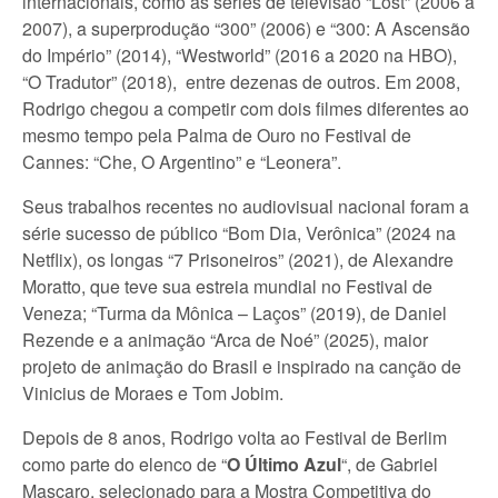
internacionais, como as séries de televisão “Lost” (2006 a
2007), a superprodução “300” (2006) e “300: A Ascensão
do Império” (2014), “Westworld” (2016 a 2020 na HBO),
“O Tradutor” (2018), entre dezenas de outros. Em 2008,
Rodrigo chegou a competir com dois filmes diferentes ao
mesmo tempo pela Palma de Ouro no Festival de
Cannes: “Che, O Argentino” e “Leonera”.
Seus trabalhos recentes no audiovisual nacional foram a
série sucesso de público “Bom Dia, Verônica” (2024 na
Netflix), os longas “7 Prisoneiros” (2021), de Alexandre
Moratto, que teve sua estreia mundial no Festival de
Veneza; “Turma da Mônica – Laços” (2019), de Daniel
Rezende e a animação “Arca de Noé” (2025), maior
projeto de animação do Brasil e inspirado na canção de
Vinicius de Moraes e Tom Jobim.
Depois de 8 anos, Rodrigo volta ao Festival de Berlim
como parte do elenco de “
O Último Azul
“, de Gabriel
Mascaro, selecionado para a Mostra Competitiva do