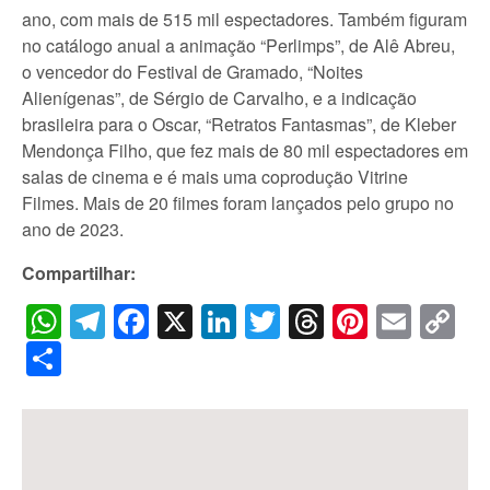
ano, com mais de 515 mil espectadores. Também figuram
no catálogo anual a animação “Perlimps”, de Alê Abreu,
o vencedor do Festival de Gramado, “Noites
Alienígenas”, de Sérgio de Carvalho, e a indicação
brasileira para o Oscar, “Retratos Fantasmas”, de Kleber
Mendonça Filho, que fez mais de 80 mil espectadores em
salas de cinema e é mais uma coprodução Vitrine
Filmes. Mais de 20 filmes foram lançados pelo grupo no
ano de 2023.
Compartilhar:
WhatsApp
Telegram
Facebook
X
LinkedIn
Twitter
Threads
Pintere
Emai
C
Li
Share