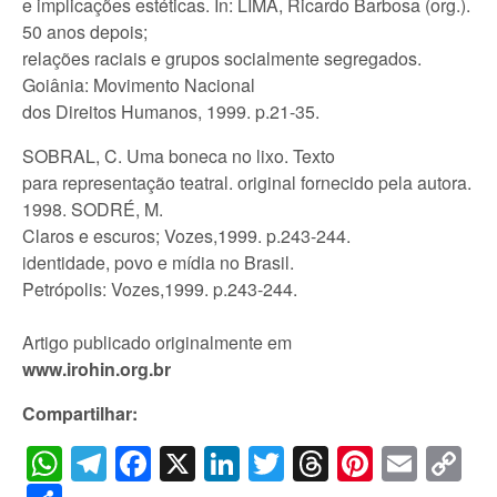
e implicações estéticas. In: LIMA, Ricardo Barbosa (org.).
50 anos depois;
relações raciais e grupos socialmente segregados.
Goiânia: Movimento Nacional
dos Direitos Humanos, 1999. p.21-35.
SOBRAL, C. Uma boneca no lixo. Texto
para representação teatral. original fornecido pela autora.
1998. SODRÉ, M.
Claros e escuros; Vozes,1999. p.243-244.
identidade, povo e mídia no Brasil.
Petrópolis: Vozes,1999. p.243-244.
A
rtigo publicado originalmente em
www.irohin.org.br
Compartilhar:
WhatsApp
Telegram
Facebook
X
LinkedIn
Twitter
Threads
Pintere
Emai
C