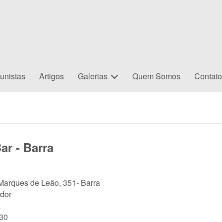
unistas
Artigos
Galerias
Quem Somos
Contat
ar - Barra
Marques de Leão, 351- Barra
dor
a
30