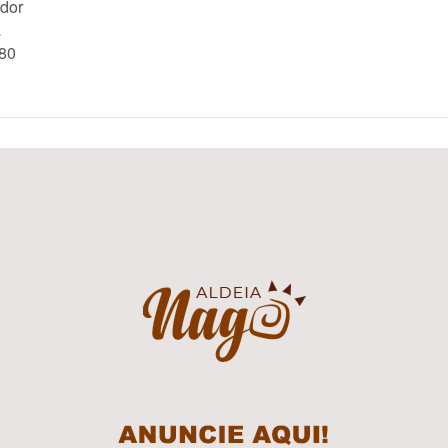
dor
a
80