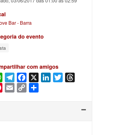
ado, 03/06/2017 das 01:00 às 02:59
cal
ove Bar - Barra
egoria do evento
sta
mpartilhar com amigos
WhatsApp
Telegram
Facebook
X
LinkedIn
Twitter
Threads
Pinterest
Email
Copy
Share
Link