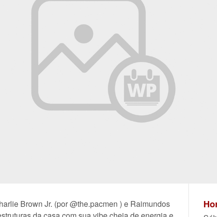
Hor
harlie Brown Jr. (por @the.pacmen ) e Raimundos
estruturas da casa com sua vibe cheia de energia e