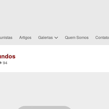
unistas
Artigos
Galerias
Quem Somos
Contat
mundos
94