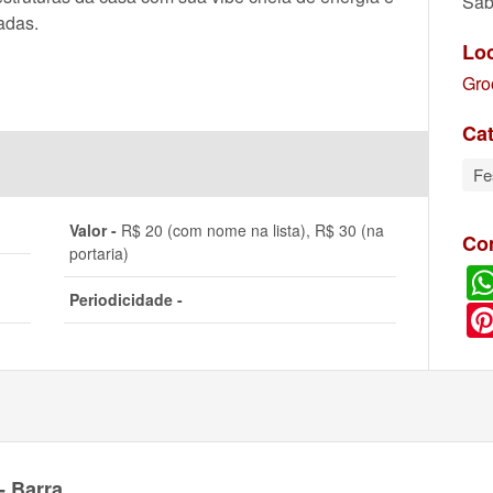
Sáb
adas.
Lo
Gro
Cat
Fe
Valor -
R$ 20 (com nome na lista), R$ 30 (na
Co
portaria)
Periodicidade -
- Barra