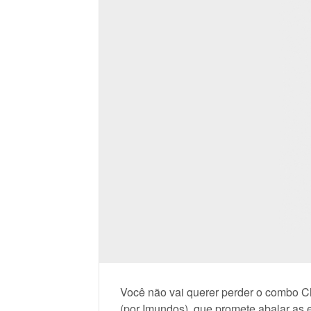
Você não vai querer perder o combo C
(por Imundos), que promete abalar as 