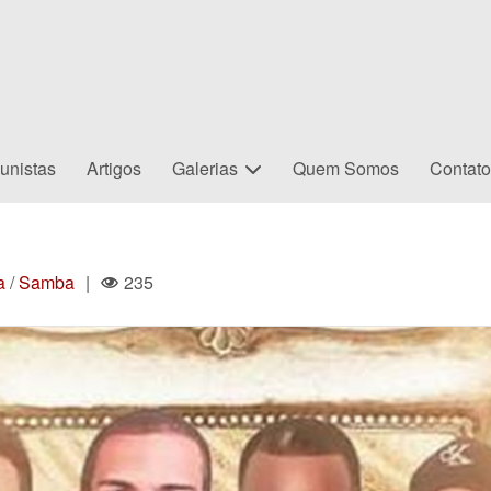
unistas
Artigos
Galerias
Quem Somos
Contat
a
/
Samba
|
235