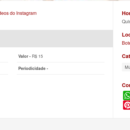
Hor
ídeos do Instagram
Qui
Lo
Bot
Cat
Valor -
R$ 15
Mú
Periodicidade -
Co