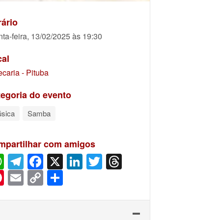
ário
nta-feira, 13/02/2025 às 19:30
cal
ecaria - Pituba
egoria do evento
sica
Samba
mpartilhar com amigos
WhatsApp
Telegram
Facebook
X
LinkedIn
Twitter
Threads
Pinterest
Email
Copy
Share
Link