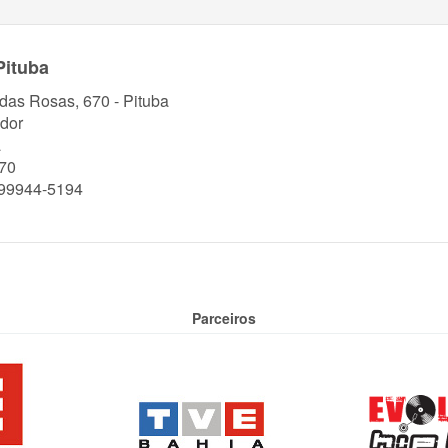
Pituba
 das Rosas, 670 - Pituba
dor
a
70
 99944-5194
Parceiros