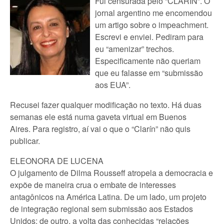
Fui censurada pelo “CLARÍN”. O
jornal argentino me encomendou
um artigo sobre o impeachment.
Escrevi e enviei. Pediram para
eu “amenizar” trechos.
Especificamente não queriam
que eu falasse em “submissão
aos EUA”.
Recusei fazer qualquer modificação no texto. Há duas
semanas ele está numa gaveta virtual em Buenos
Aires. Para registro, aí vai o que o “Clarín” não quis
publicar.
ELEONORA DE LUCENA
O julgamento de Dilma Rousseff atropela a democracia e
expõe de maneira crua o embate de interesses
antagônicos na América Latina. De um lado, um projeto
de integração regional sem submissão aos Estados
Unidos; de outro, a volta das conhecidas “relações