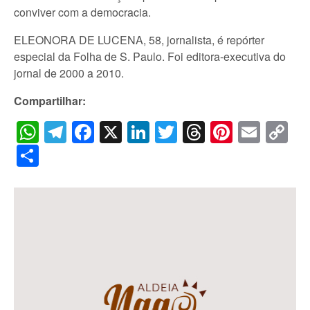
conviver com a democracia.
ELEONORA DE LUCENA, 58, jornalista, é repórter
especial da Folha de S. Paulo. Foi editora-executiva do
jornal de 2000 a 2010.
Compartilhar:
WhatsApp
Telegram
Facebook
X
LinkedIn
Twitter
Threads
Pintere
Emai
C
Li
Share