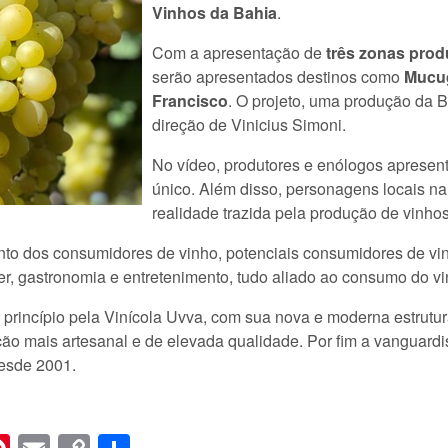
Vinhos da Bahia
.
Com a apresentação de
três zonas prod
serão apresentados destinos como
Mucu
Francisco
. O projeto, uma produção da B
direção de Vinicius Simoni.
No vídeo, produtores e enólogos apresenta
único. Além disso, personagens locais n
realidade trazida pela produção de vinho
ento dos consumidores de vinho, potenciais consumidores de vin
er, gastronomia e entretenimento, tudo aliado ao consumo do vi
princípio pela Vinícola Uvva, com sua nova e moderna estrutu
ão mais artesanal e de elevada qualidade. Por fim a vanguardi
desde 2001.