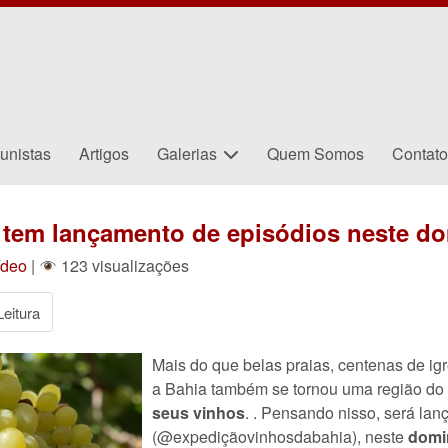
unistas
Artigos
Galerias
Quem Somos
Contat
 tem lançamento de episódios neste d
ídeo
|
123 visualizações
eitura
Mais do que belas praias, centenas de igr
a Bahia também se tornou uma região do 
seus vinhos
.
. Pensando nisso, será lan
(@expediçãovinhosdabahia), neste
domin