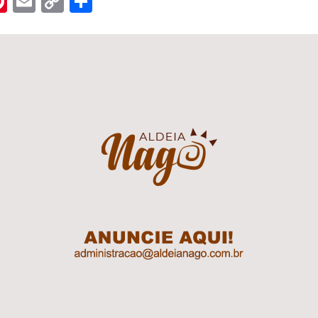
n
er
hreads
Pinterest
Email
Copy
Share
Link