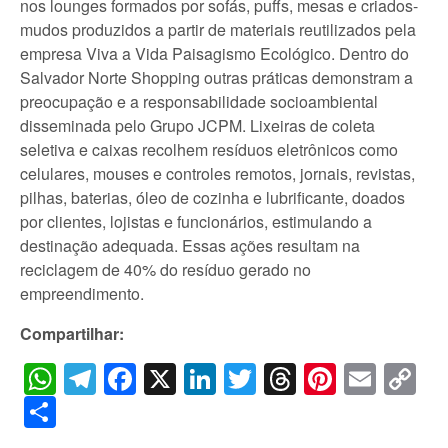
nos lounges formados por sofás, puffs, mesas e criados-
mudos produzidos a partir de materiais reutilizados pela
empresa Viva a Vida Paisagismo Ecológico. Dentro do
Salvador Norte Shopping outras práticas demonstram a
preocupação e a responsabilidade socioambiental
disseminada pelo Grupo JCPM. Lixeiras de coleta
seletiva e caixas recolhem resíduos eletrônicos como
celulares, mouses e controles remotos, jornais, revistas,
pilhas, baterias, óleo de cozinha e lubrificante, doados
por clientes, lojistas e funcionários, estimulando a
destinação adequada. Essas ações resultam na
reciclagem de 40% do resíduo gerado no
empreendimento.
Compartilhar:
WhatsApp
Telegram
Facebook
X
LinkedIn
Twitter
Threads
Pintere
Emai
C
Li
Share