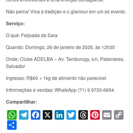
Não perca! Viva a tradição e o glamour em um só evento.
Serviço:
O quê: Feijoada da Sara
Quando: Domingo, 26 de janeiro de 2025, às 12h30
Onde: Clube ADELBA – Av. Tamburugy, s/n, Patamares,
Salvador
Ingresso: R$60 + 1kg de alimento não perecível
Informações e vendas: WhatsApp (71) 9 9733-6654
Compartilhar:
WhatsApp
Telegram
Facebook
X
LinkedIn
Twitter
Threads
Pintere
Emai
C
Li
Share