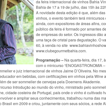
da feira internacional de vinhos Bahia V
Bahia de 17 a 19 de julho, das 15h às 22
A novidade desta edição é que, além das p
vinhos, o evento também terá minicursos c
ainda, com expositores de áreas afins, co
público da feira é formado por amantes d
de empresas do setor. Os ingressos dão 
uma taça de cristal para degustação. O val
60, à venda no site www.bahiavinhoshow
www.clubegourmetbahia.com.
Programação –
Na quarta-feira, dia 17,
com o minicurso “ENOGASTRONOMIA – A a
mmelier e juiz internacional de vinhos Jaime D’Oliveira. No me
ducador em bebidas, com certificações em vinhos pela Wine an
, além de ser sommelier de cervejas pela Doemens Akademie.
minicurso Introdução ao mundo do vinho, ministrado pelo sommel
e, cidade costeira de Portugal, país onde o vinho é cultivado 
envolver e ampliar seus conhecimentos, trabalhou numa das ma
o Brasil em 2009 e criou, juntamente com seus sócios, a rede A