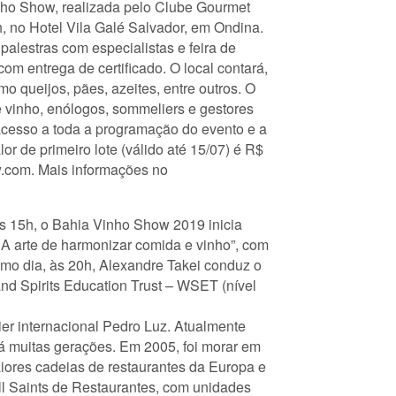
inho Show, realizada pelo Clube Gourmet
h, no Hotel Vila Galé Salvador, em Ondina.
alestras com especialistas e feira de
om entrega de certificado. O local contará,
mo queijos, pães, azeites, entre outros. O
e vinho, enólogos, sommeliers e gestores
acesso a toda a programação do evento e a
or de primeiro lote (válido até 15/07) é R$
.com. Mais informações no
 às 15h, o Bahia Vinho Show 2019 inicia
rte de harmonizar comida e vinho”, com
smo dia, às 20h, Alexandre Takei conduz o
d Spirits Education Trust – WSET (nível
ier internacional Pedro Luz. Atualmente
há muitas gerações. Em 2005, foi morar em
iores cadeias de restaurantes da Europa e
ll Saints de Restaurantes, com unidades