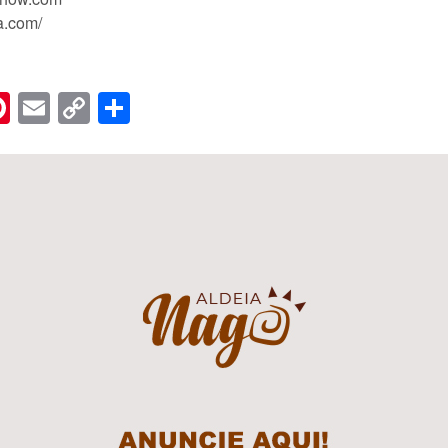
a.com/
n
er
hreads
Pinterest
Email
Copy
Share
Link