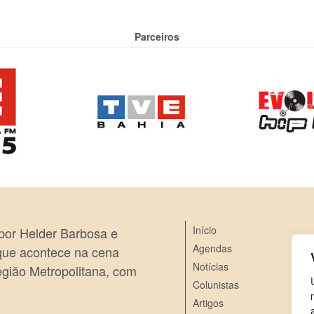
Parceiros
Início
 por Helder Barbosa e
Agendas
 que acontece na cena
Notícias
egião Metropolitana, com
Colunistas
Artigos