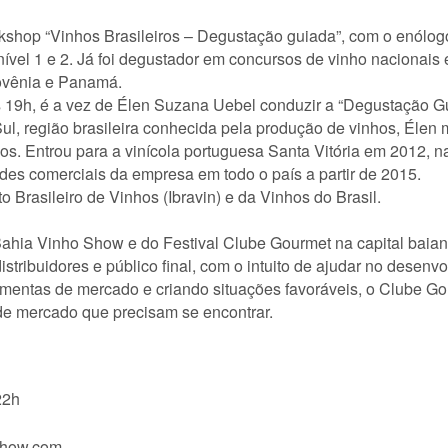
orkshop “Vinhos Brasileiros – Degustação guiada”, com o enólo
el 1 e 2. Já foi degustador em concursos de vinho nacionais e i
lovênia e Panamá.
 às 19h, é a vez de Élen Suzana Uebel conduzir a “Degustação 
ul, região brasileira conhecida pela produção de vinhos, Élen 
hos. Entrou para a vinícola portuguesa Santa Vitória em 2012, 
des comerciais da empresa em todo o país a partir de 2015.
 Brasileiro de Vinhos (Ibravin) e da Vinhos do Brasil.
Bahia Vinho Show e do Festival Clube Gourmet na capital baia
tribuidores e público final, com o intuito de ajudar no desenvo
ramentas de mercado e criando situações favoráveis, o Clube G
de mercado que precisam se encontrar.
22h
oshow.com