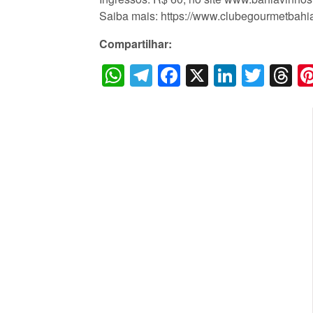
Saiba mais: https://www.clubegourmetbahi
Compartilhar:
WhatsApp
Telegram
Facebook
X
LinkedI
Twitt
T