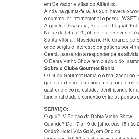
em Salvador e Vilas do Atlântico.
Ainda na quinta-feira, às 20h, haverá o w
é sommelier internacional e possui WSET nív
Argentina, Espanha, Bélgica, Uruguai, Es
Na sexta-feira (19), último dia do evento,
Santa Vitória”. Nascida no Rio Grande do S
onde surgiu o interesse da gaúcha por vin
Ceará, passando a responder pelas ativida
O Bahia Vinho Show tem o apoio do Instituto
Sobre o Clube Gourmet Bahia
O Clube Gourmet Bahia é o realizador do 
que aproximem fornecedores, produtores, dis
gastronômico no estado. Identificando fer
funcionalidade e conexão entre as pontas 
SERVIÇO:
O quê? IV Edição do Bahia Vinho Show
Quando? De 17 a 19 de julho, das 15h às 
Onde? Hotel Vila Galé, em Ondina
Ingressos: R$ 60, no site www.bahiavinh