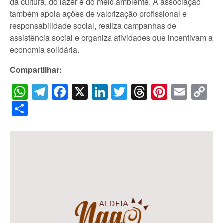
da cultura, do lazer e do meio ambiente. A associação
também apoia ações de valorização profissional e
responsabilidade social, realiza campanhas de
assistência social e organiza atividades que incentivam a
economia solidária.
Compartilhar:
WhatsApp
Telegram
Facebook
X
LinkedIn
Twitter
Threads
Pintere
Emai
C
Li
Share