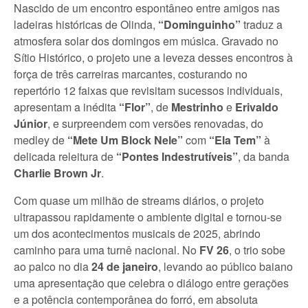
Nascido de um encontro espontâneo entre amigos nas
ladeiras históricas de Olinda,
“Dominguinho”
traduz a
atmosfera solar dos domingos em música. Gravado no
Sítio Histórico, o projeto une a leveza desses encontros à
força de três carreiras marcantes, costurando no
repertório 12 faixas que revisitam sucessos individuais,
apresentam a inédita
“Flor”
, de
Mestrinho
e
Erivaldo
Júnior
, e surpreendem com versões renovadas, do
medley de
“Mete Um Block Nele”
com
“Ela Tem”
à
delicada releitura de
“Pontes Indestrutíveis”
, da banda
Charlie Brown Jr
.
Com quase um milhão de streams diários, o projeto
ultrapassou rapidamente o ambiente digital e tornou-se
um dos acontecimentos musicais de 2025, abrindo
caminho para uma turnê nacional. No
FV 26
, o trio sobe
ao palco no dia
24 de janeiro
, levando ao público baiano
uma apresentação que celebra o diálogo entre gerações
e a potência contemporânea do forró, em absoluta