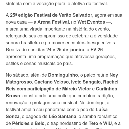
sintonia com a vocação plural e afetiva do festival.
A
25ª edição Festival de Verão Salvador
, agora em sua
nova casa — a
Arena Festival
, no
Wet Eventos
—,
marca uma virada importante na história do evento,
reforçando seu compromisso de celebrar a diversidade
sonora brasileira e promover encontros inesquecíveis.
Realizado nos dias
24 e 25 de janeiro
, o
FV 26
apresenta uma programação que atravessa gerações,
estilos e cenas musicais do país.
No sábado, além de
Dominguinho
, o palco reúne
Ney
Matogrosso
,
Caetano Veloso
,
Ivete Sangalo
,
Rachel
Reis com participação de Márcio Victor
e
Carlinhos
Brown
, construindo uma noite que combina tradição,
renovação e protagonismo musical. No domingo, o
festival amplia seu panorama com o pop de
Luísa
Sonza
, o pagode de
Léo Santana
, o samba romântico
de
Péricles
e
Belo
, o trap nordestino de
Teto
e
WIU
, e a