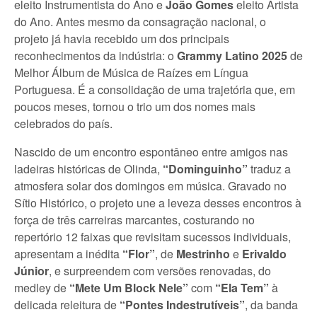
eleito Instrumentista do Ano e
João Gomes
eleito Artista
do Ano. Antes mesmo da consagração nacional, o
projeto já havia recebido um dos principais
reconhecimentos da indústria: o
Grammy Latino 2025
de
Melhor Álbum de Música de Raízes em Língua
Portuguesa. É a consolidação de uma trajetória que, em
poucos meses, tornou o trio um dos nomes mais
celebrados do país.
Nascido de um encontro espontâneo entre amigos nas
ladeiras históricas de Olinda,
“Dominguinho”
traduz a
atmosfera solar dos domingos em música. Gravado no
Sítio Histórico, o projeto une a leveza desses encontros à
força de três carreiras marcantes, costurando no
repertório 12 faixas que revisitam sucessos individuais,
apresentam a inédita
“Flor”
, de
Mestrinho
e
Erivaldo
Júnior
, e surpreendem com versões renovadas, do
medley de
“Mete Um Block Nele”
com
“Ela Tem”
à
delicada releitura de
“Pontes Indestrutíveis”
, da banda