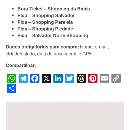
Bora Ticket – Shopping da Bahia
Pida – Shopping Salvador
Pida – Shopping Paralela
Pida – Shopping Piedade
Pida – Salvador Norte Shopping
Dados obrigatórios para compra:
Nome, e-mail,
cidade/estado, data de nascimento e CPF
Compartilhar:
WhatsApp
Telegram
Facebook
X
LinkedIn
Twitter
Threads
Pintere
Emai
C
Li
Share