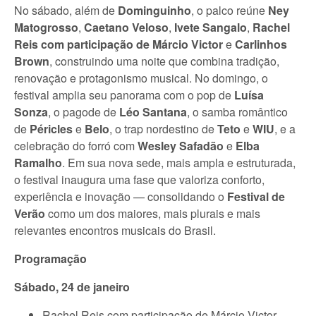
No sábado, além de
Dominguinho
, o palco reúne
Ney
Matogrosso
,
Caetano Veloso
,
Ivete Sangalo
,
Rachel
Reis com participação de Márcio Victor
e
Carlinhos
Brown
, construindo uma noite que combina tradição,
renovação e protagonismo musical. No domingo, o
festival amplia seu panorama com o pop de
Luísa
Sonza
, o pagode de
Léo Santana
, o samba romântico
de
Péricles
e
Belo
, o trap nordestino de
Teto
e
WIU
, e a
celebração do forró com
Wesley Safadão
e
Elba
Ramalho
. Em sua nova sede, mais ampla e estruturada,
o festival inaugura uma fase que valoriza conforto,
experiência e inovação — consolidando o
Festival de
Verão
como um dos maiores, mais plurais e mais
relevantes encontros musicais do Brasil.
Programação
Sábado, 24 de janeiro
Rachel Reis com participação de Márcio Victor